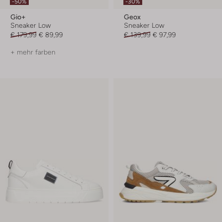
-50%
-30%
Gio+
Geox
Sneaker Low
Sneaker Low
€ 179,99
€ 89,99
€ 139,99
€ 97,99
+ mehr farben