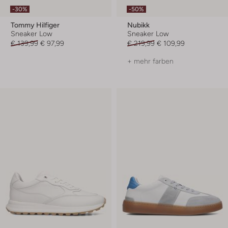
-30%
-50%
Tommy Hilfiger
Nubikk
Sneaker Low
Sneaker Low
€ 139,99
€ 97,99
€ 219,99
€ 109,99
+ mehr farben