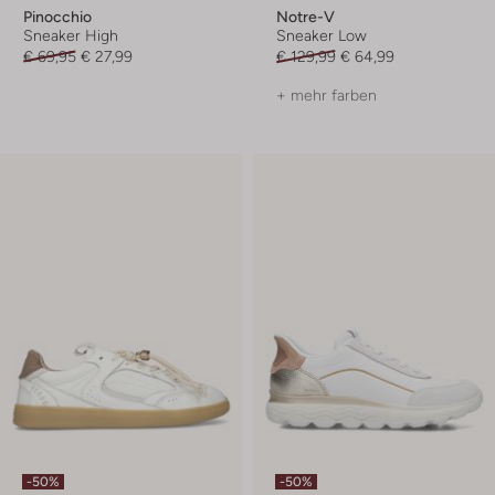
Pinocchio
Notre-V
Sneaker High
Sneaker Low
€ 69,95
€ 27,99
€ 129,99
€ 64,99
+ mehr farben
-50%
-50%