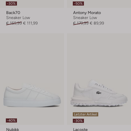
-30%
-50%
Back70
Antony Morato
Sneaker Low
Sneaker Low
€ 159,99
€ 111,99
€ 179,99
€ 89,99
Letzter Artikel
-40%
-30%
Nubikk
Lacoste