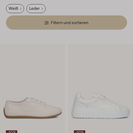
Weiß
Leder
Filtern und sortieren
-50%
-50%