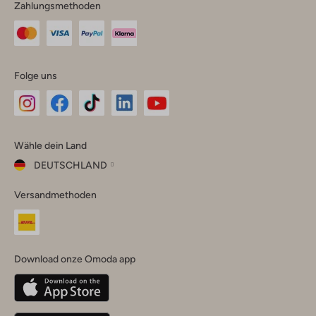
Zahlungsmethoden
Folge uns
Omoda
Omoda
Omoda
Omoda
Omoda
Wähle dein Land
Instagram
Facebook
TikTok
LinkedIn
YouTube
DEUTSCHLAND
Wähle
Versandmethoden
dein
Schließ
Land
Nederland
België
(Nederlands)
Download onze Omoda app
Belgique
(Français)
Deutschland