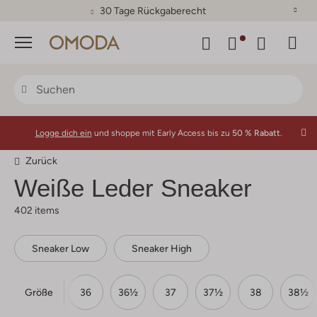
30 Tage Rückgaberecht
Menü
Logge dich ein
und shoppe mit Early Access bis zu
50 % Rabatt.
Zurück
Weiße Leder Sneaker
402 items
Sneaker Low
Sneaker High
Größe
35
35½
36
36½
37
37½
38
38½