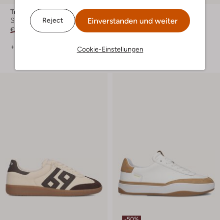
Tommy Hilfiger
Tommy Hilfiger
Einverstanden und weiter
Reject
Sneaker Low
Sneaker Low
€ 139,99
€ 97,99
€ 129,99
€ 64,99
+ mehr farben
Cookie-Einstellungen
-50%