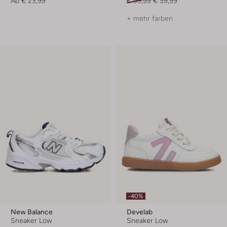
Ab
€ 23,99
€ 99,99
€ 59,99
+ mehr farben
-40%
New Balance
Develab
Sneaker Low
Sneaker Low