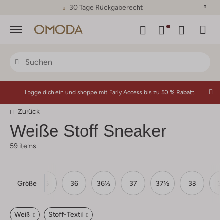
30 Tage Rückgaberecht
Menü
Logge dich ein
und shoppe mit Early Access bis zu
50 % Rabatt.
Zurück
Weiße Stoff Sneaker
59 items
Größe
34½
35
36
36½
37
37½
38
Weiß
Stoff-Textil