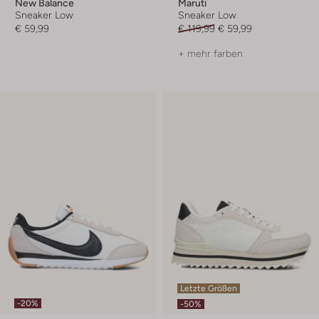
New Balance
Maruti
Sneaker Low
Sneaker Low
€ 59,99
€ 119,99
€ 59,99
+ mehr farben
Letzte Größen
-20%
-50%