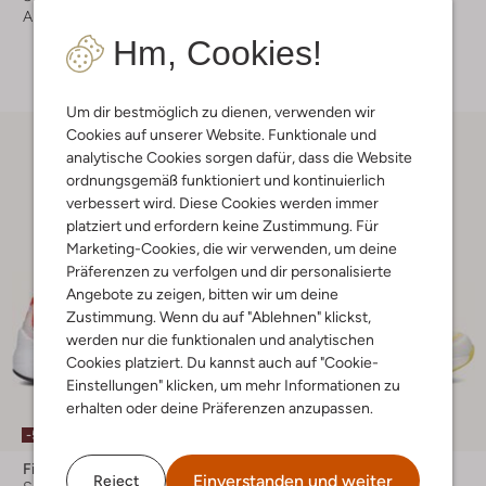
Ab
€ 58,99
€ 119,99
€ 71,99
Hm, Cookies!
+ mehr farben
Um dir bestmöglich zu dienen, verwenden wir
Cookies auf unserer Website. Funktionale und
analytische Cookies sorgen dafür, dass die Website
ordnungsgemäß funktioniert und kontinuierlich
verbessert wird. Diese Cookies werden immer
platziert und erfordern keine Zustimmung. Für
Marketing-Cookies, die wir verwenden, um deine
Präferenzen zu verfolgen und dir personalisierte
Angebote zu zeigen, bitten wir um deine
Zustimmung. Wenn du auf "Ablehnen" klickst,
werden nur die funktionalen und analytischen
Cookies platziert. Du kannst auch auf "Cookie-
Einstellungen" klicken, um mehr Informationen zu
erhalten oder deine Präferenzen anzupassen.
-50%
-60%
Fila
Omoda
Einverstanden und weiter
Reject