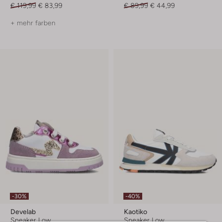
€ 119,99
€ 83,99
€ 89,99
€ 44,99
+ mehr farben
-30%
-40%
Develab
Kaotiko
Sneaker Low
Sneaker Low