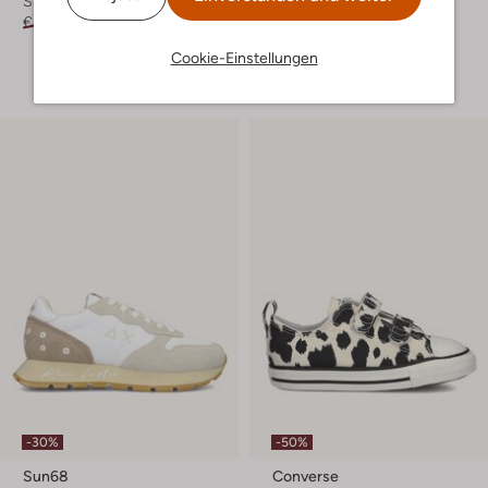
Sneaker Low
Sneaker Low
€ 69,99
€ 34,99
€ 59,95
€ 23,99
Cookie-Einstellungen
+ mehr farben
-30%
-50%
Sun68
Converse