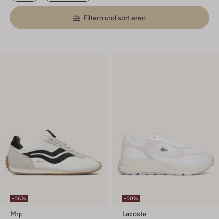
Filtern und sortieren
-50%
-50%
Mrp
Lacoste