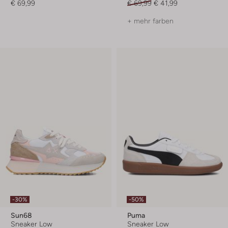
€ 69,99
€ 69,99
€ 41,99
+ mehr farben
-30%
-50%
Sun68
Puma
Sneaker Low
Sneaker Low