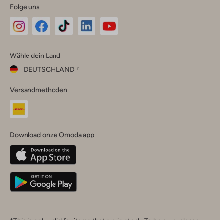
Folge uns
Omoda
Omoda
Omoda
Omoda
Omoda
Wähle dein Land
Instagram
Facebook
TikTok
LinkedIn
YouTube
DEUTSCHLAND
Wähle
Versandmethoden
dein
Schließ
Land
Nederland
België
(Nederlands)
Download onze Omoda app
Belgique
(Français)
Deutschland