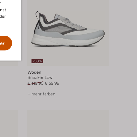
"
nnst
der
er
-50%
Woden
Sneaker Low
€ 119,95
€ 59,99
+ mehr farben