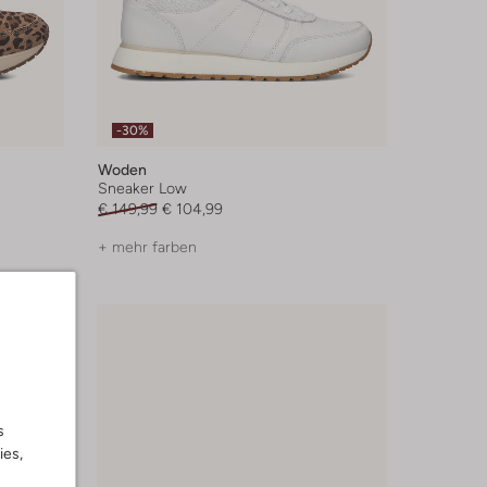
-30%
Woden
Sneaker Low
€ 149,99
€ 104,99
+ mehr farben
s
ies,