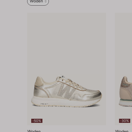
Woden
-50%
-30%
Woden
Woden