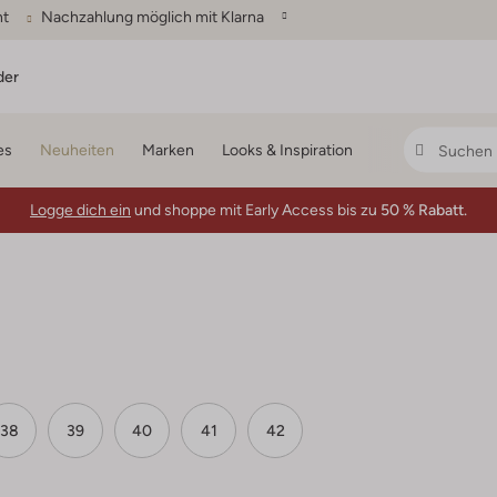
ht
Nachzahlung möglich mit Klarna
der
es
Neuheiten
Marken
Looks & Inspiration
Logge dich ein
und shoppe mit Early Access bis zu
50 % Rabatt.
38
39
40
41
42