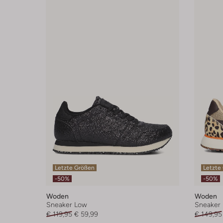
Letzte Größen
Letzte
-50%
-50%
Woden
Woden
Sneaker Low
Sneaker
€ 119,95
€ 59,99
€ 149,95