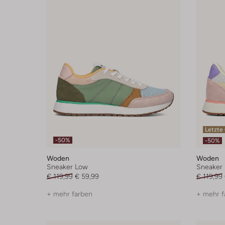
Letzte
-50%
-50%
Woden
Woden
Sneaker Low
Sneaker
€ 119,99
€ 59,99
€ 119,99
+ mehr farben
+ mehr f