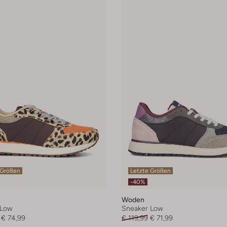
 Größen
Letzte Größen
-40%
Woden
 Low
Sneaker Low
€ 74,99
€ 119,99
€ 71,99