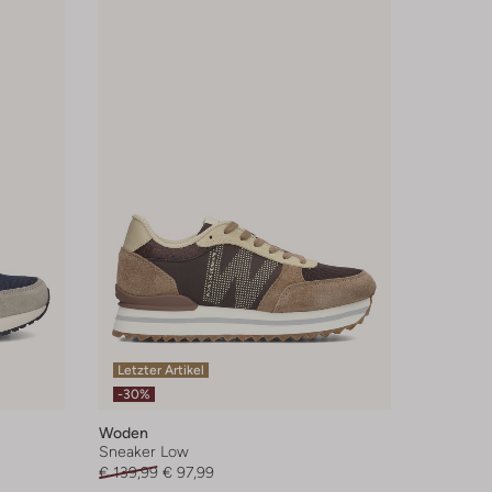
Letzter Artikel
-30%
Woden
Sneaker Low
€ 139,99
€ 97,99