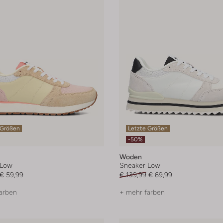
 Größen
Letzte Größen
-50%
Woden
 Low
Sneaker Low
€ 59,99
€ 139,99
€ 69,99
arben
+ mehr farben