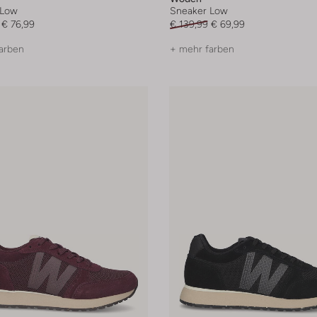
 Low
Sneaker Low
€ 76,99
€ 139,99
€ 69,99
arben
+ mehr farben