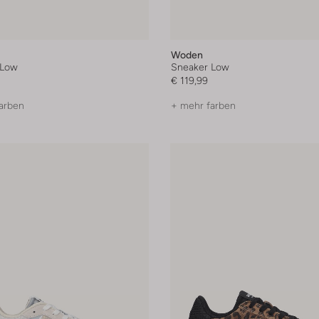
Woden
 Low
Sneaker Low
€ 119,99
arben
+ mehr farben