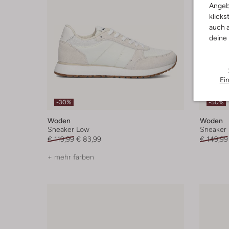
Angeb
klicks
auch a
deine
Ei
-30%
-50%
Woden
Woden
Sneaker Low
Sneaker
€ 119,99
€ 83,99
€ 149,99
+ mehr farben