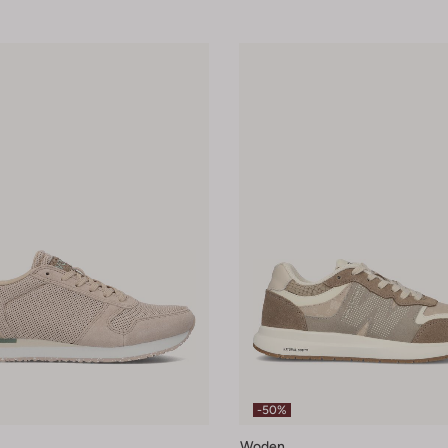
-50%
Woden