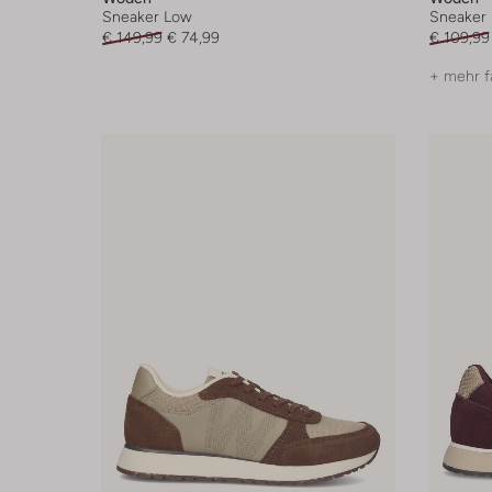
Sneaker Low
Sneaker
€ 149,99
€ 74,99
€ 109,99
+ mehr f