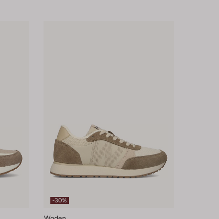
-30%
Woden