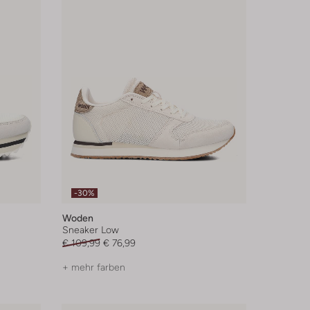
-30%
Woden
Sneaker Low
€ 109,99
€ 76,99
+ mehr farben