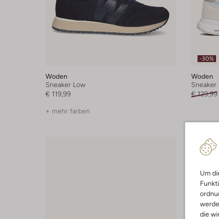
-30%
Woden
Woden
Sneaker Low
Sneaker
€ 119,99
€ 129,99
+ mehr farben
Um dir
Funkti
ordnun
werde
die wi