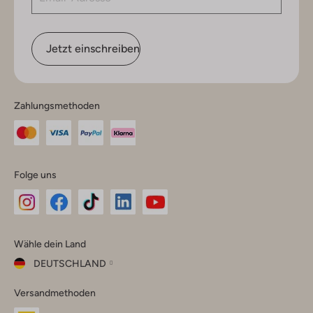
Jetzt einschreiben
Zahlungsmethoden
Folge uns
Omoda
Omoda
Omoda
Omoda
Omoda
Wähle dein Land
Instagram
Facebook
TikTok
LinkedIn
YouTube
DEUTSCHLAND
Wähle
Versandmethoden
dein
Schließ
Land