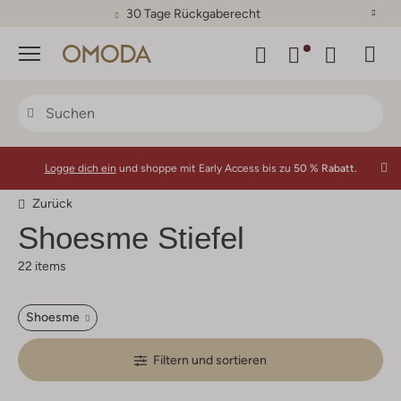
30 Tage Rückgaberecht
Menü
Logge dich ein
und shoppe mit Early Access bis zu
50 % Rabatt.
Zurück
Shoesme
Stiefel
22 items
Shoesme
Filtern und sortieren