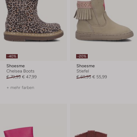
-40%
-20%
Shoesme
Shoesme
Chelsea Boots
Stiefel
€ 79,99
€ 47,99
€ 69,95
€ 55,99
+ mehr farben