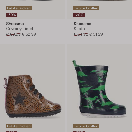
Letzte Größen
Letzte Größen
-30%
-20%
Shoesme
Shoesme
Cowboystiefel
Stiefel
€ 89,99
€ 62,99
€ 64,95
€ 51,99
Letzte Größen
Letzte Größen