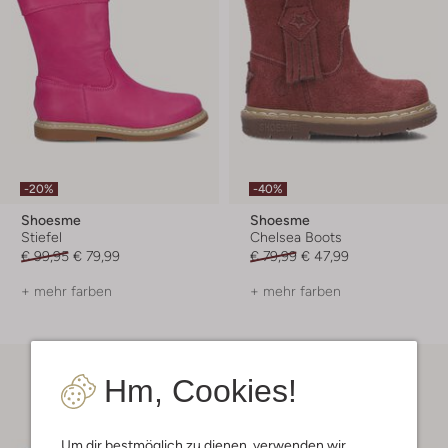
-20%
-40%
Shoesme
Shoesme
Stiefel
Chelsea Boots
€ 99,95
€ 79,99
€ 79,99
€ 47,99
+ mehr farben
+ mehr farben
Hm, Cookies!
Um dir bestmöglich zu dienen, verwenden wir