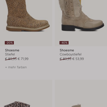
-20%
-40%
Shoesme
Shoesme
Stiefel
Cowboystiefel
€ 89,95
€ 71,99
€ 89,99
€ 53,99
+ mehr farben