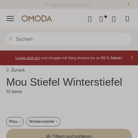
30 Tage Rückgaberecht
Menü
Logge dich ein
und shoppe mit Early Access bis zu
50 % Rabatt.
Zurück
Mou
Stiefel Winterstiefel
12 items
Mou
Winterstiefel
Filtern und sortieren