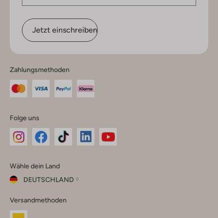
Jetzt einschreiben
Zahlungsmethoden
Folge uns
Omoda
Omoda
Omoda
Omoda
Omoda
Wähle dein Land
Instagram
Facebook
TikTok
LinkedIn
YouTube
DEUTSCHLAND
Wähle
Versandmethoden
dein
Schließ
Land