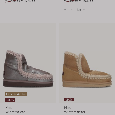
€ 249,99
€ 174,99
€ 219,95
€ 153,99
+ mehr farben
Letzter Artikel
-30%
-50%
Mou
Mou
Winterstiefel
Winterstiefel