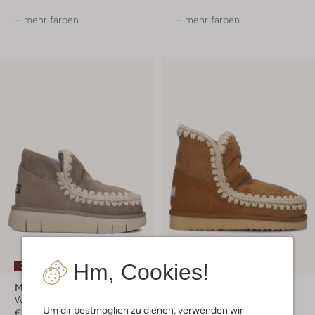
+ mehr farben
+ mehr farben
Hm, Cookies!
-30%
-30%
Mou
Mou
Winterstiefel
Winterstiefel
Um dir bestmöglich zu dienen, verwenden wir
€ 219,95
€ 153,99
€ 209,95
€ 146,99