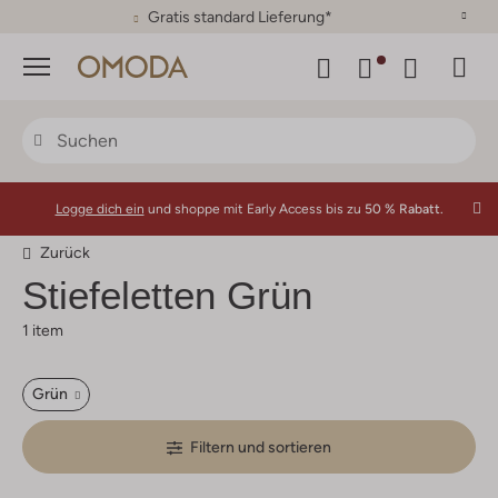
30 Tage Rückgaberecht
Menü
Logge dich ein
und shoppe mit Early Access bis zu
50 % Rabatt.
Zurück
Stiefeletten Grün
1 item
Grün
Filtern und sortieren