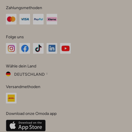
Zahlungsmethoden
Folge uns
Omoda
Omoda
Omoda
Omoda
Omoda
Wähle dein Land
Instagram
Facebook
TikTok
LinkedIn
YouTube
DEUTSCHLAND
Wähle
Versandmethoden
dein
Schließ
Land
Nederland
België
(Nederlands)
Download onze Omoda app
Belgique
(Français)
Deutschland