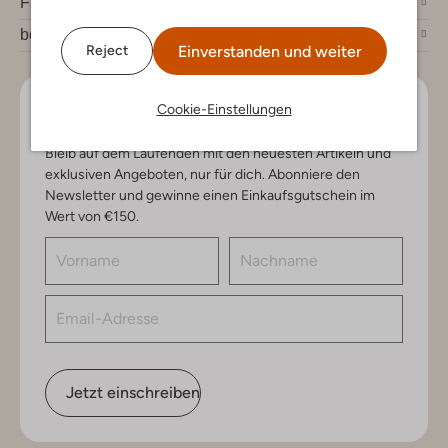
Fashion News
bei Omoda
Einverstanden und weiter
Reject
Cookie-Einstellungen
Lass uns in Kontakt bleiben
Bleib auf dem Laufenden mit den neuesten Artikeln und
exklusiven Angeboten, nur für dich. Abonniere den
Newsletter und gewinne einen Einkaufsgutschein im
Wert von €150.
Jetzt einschreiben