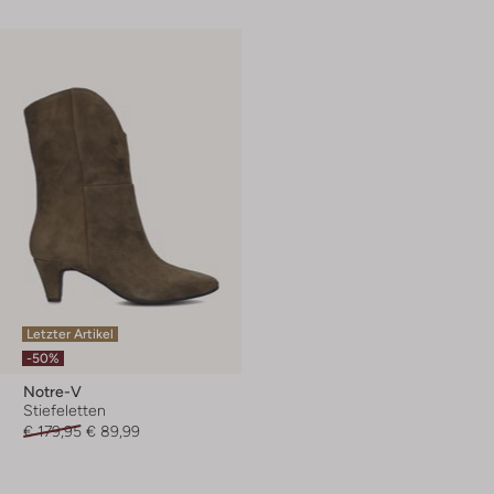
Letzter Artikel
-50%
Notre-V
Stiefeletten
€ 179,95
€ 89,99