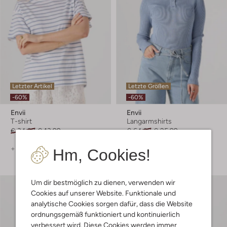
Letzter Artikel
Letzte Größen
-60%
-60%
Envii
Envii
T-shirt
Langarmshirts
€ 34,99
€ 13,99
€ 64,99
€ 25,99
+ mehr farben
Hm, Cookies!
Um dir bestmöglich zu dienen, verwenden wir
Cookies auf unserer Website. Funktionale und
analytische Cookies sorgen dafür, dass die Website
ordnungsgemäß funktioniert und kontinuierlich
verbessert wird. Diese Cookies werden immer