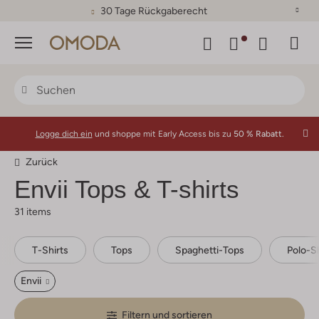
30 Tage Rückgaberecht
Menü
Logge dich ein
und shoppe mit Early Access bis zu
50 % Rabatt.
Zurück
Envii
Tops & T-shirts
31 items
T-Shirts
Tops
Spaghetti-Tops
Polo-Sh
Envii
Filtern und sortieren