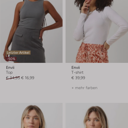
Letzter Artikel
-50%
Envii
Envii
Top
T-shirt
€ 34,95
€ 16,99
€ 39,99
+ mehr farben