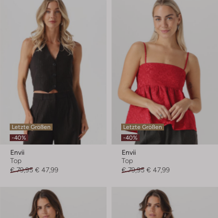
Letzte Größen
Letzte Größen
-40%
-40%
Envii
Envii
Top
Top
€ 79,95
€ 47,99
€ 79,95
€ 47,99