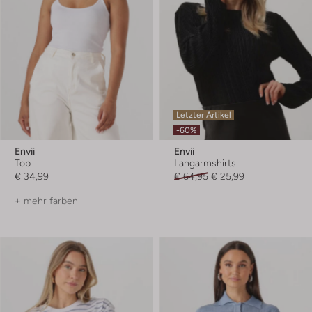
Letzter Artikel
-60%
Envii
Envii
Top
Langarmshirts
€ 34,99
€ 64,95
€ 25,99
+ mehr farben