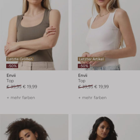
Letzte Größen
Letzter Artikel
-50%
-50%
Envii
Envii
Top
Top
€ 39,95
€ 19,99
€ 39,95
€ 19,99
+ mehr farben
+ mehr farben