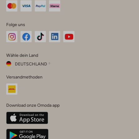
Folge uns
Omoda
Omoda
Omoda
Omoda
Omoda
Wähle dein Land
Instagram
Facebook
TikTok
LinkedIn
YouTube
DEUTSCHLAND
Wähle
Versandmethoden
dein
Schließ
Land
Nederland
België
(Nederlands)
Download onze Omoda app
Belgique
(Français)
Deutschland