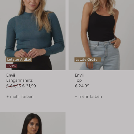
Letzter Artikel
Letzte Größen
-50%
Envii
Envii
Langarmshirts
Top
€ 64,95
€ 31,99
€ 24,99
+ mehr farben
+ mehr farben