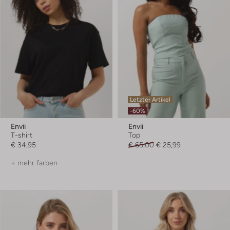
Letzter Artikel
-60%
Envii
Envii
T-shirt
Top
€ 34,95
€ 65,00
€ 25,99
+ mehr farben