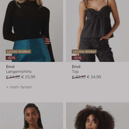
Letzte Größen
Letzter Artikel
-60%
-50%
Envii
Envii
Langarmshirts
Top
€ 64,95
€ 25,99
€ 69,95
€ 34,99
+ mehr farben