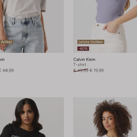
 Artikel
Letzte Größen
-60%
ein
Calvin Klein
T-shirt
€ 48,99
€ 49,99
€ 19,99