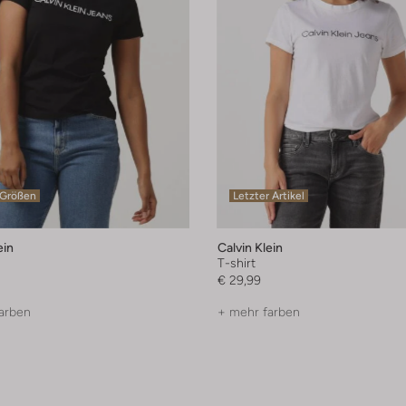
 Größen
Letzter Artikel
ein
Calvin Klein
T-shirt
€ 29,99
arben
+ mehr farben