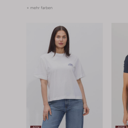
+ mehr farben
-50%
-50%