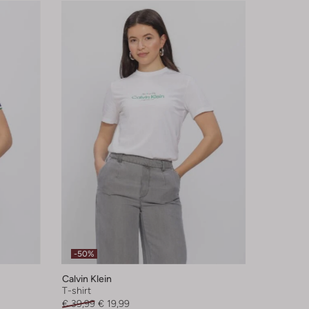
-50%
Calvin Klein
T-shirt
€ 39,99
€ 19,99