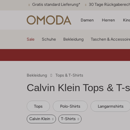
Gratis standard Lieferung*
30 Tage Rückgaberec
Damen
Herren
Kin
Sale
Schuhe
Bekleidung
Taschen & Accessoir
Bekleidung
Tops & T-Shirts
Calvin Klein
Tops & T-sh
Tops
Polo-Shirts
Langarmshirts
Calvin Klein
T-Shirts