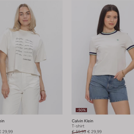
-50%
ein
Calvin Klein
T-shirt
€ 29,99
€ 59,99
€ 29,99