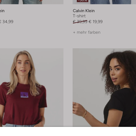
-50%
ein
Calvin Klein
T-shirt
€ 34,99
€ 39,99
€ 19,99
+ mehr farben