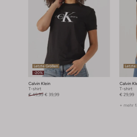
Letzte Größen
Letzte
-20%
Calvin Klein
Calvin Kl
T-shirt
T-shirt
€ 49,99
€ 39,99
€ 29,99
+ mehr f