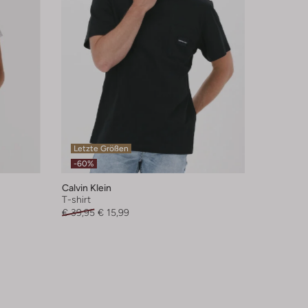
Letzte Größen
-60%
Calvin Klein
T-shirt
€ 39,95
€ 15,99