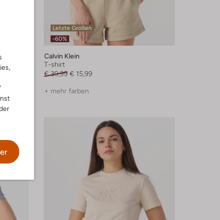
Letzte Größen
-60%
Calvin Klein
s
T-shirt
ies,
€ 39,99
€ 15,99
"
+ mehr farben
nnst
der
er