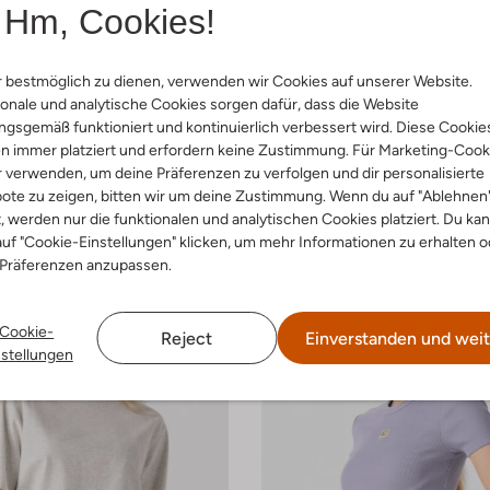
Hm, Cookies!
 Größen
 bestmöglich zu dienen, verwenden wir Cookies auf unserer Website.
onale und analytische Cookies sorgen dafür, dass die Website
ein
Calvin Klein
gsgemäß funktioniert und kontinuierlich verbessert wird. Diese Cookie
T-shirt
n immer platziert und erfordern keine Zustimmung. Für Marketing-Cook
€ 20,99
€ 39,99
r verwenden, um deine Präferenzen zu verfolgen und dir personalisierte
ote zu zeigen, bitten wir um deine Zustimmung. Wenn du auf "Ablehnen
t, werden nur die funktionalen und analytischen Cookies platziert. Du ka
uf "Cookie-Einstellungen" klicken, um mehr Informationen zu erhalten o
 Präferenzen anzupassen.
Cookie-
Reject
Einverstanden und weit
nstellungen