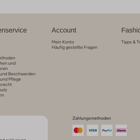
nservice
Account
Fashi
Mein Konto
Tipps & T
Häufig gestellte Fragen
ethoden
hen und
eren
 und Beschwerden
 und Pflege
srecht
hutz
um
Zahlungsmethoden
nd exklusiven