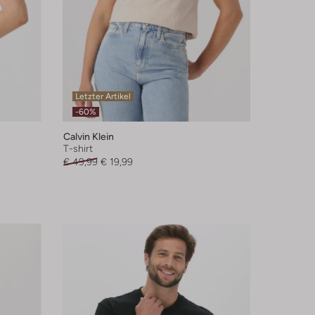
Letzter Artikel
-60%
Calvin Klein
T-shirt
€ 49,99
€ 19,99