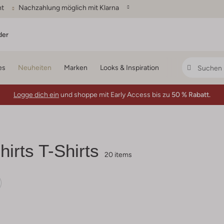
ht
Nachzahlung möglich mit Klarna
der
es
Neuheiten
Marken
Looks & Inspiration
Logge dich ein
und shoppe mit Early Access bis zu
50 % Rabatt.
irts T-Shirts
20 items