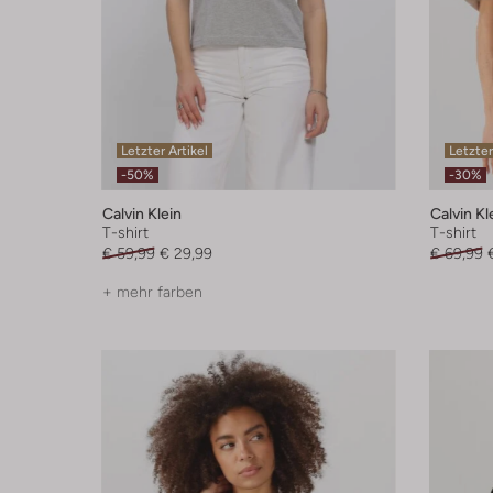
Letzter Artikel
Letzter
-50%
-30%
Calvin Klein
Calvin Kl
T-shirt
T-shirt
€ 59,99
€ 29,99
€ 69,99
+ mehr farben