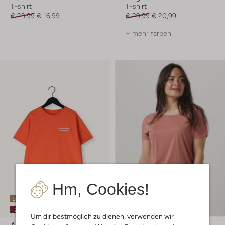
T-shirt
T-shirt
€ 23,99
€ 16,99
€ 29,99
€ 20,99
+ mehr farben
Hm, Cookies!
Letzter Artikel
-20%
-20%
Um dir bestmöglich zu dienen, verwenden wir
American Vintage
Msch Copenhagen