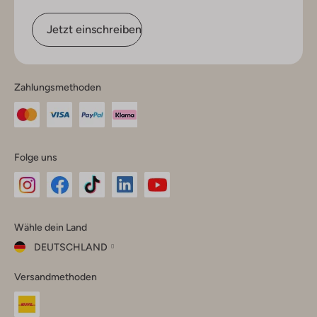
Jetzt einschreiben
Zahlungsmethoden
Folge uns
Omoda
Omoda
Omoda
Omoda
Omoda
Wähle dein Land
Instagram
Facebook
TikTok
LinkedIn
YouTube
DEUTSCHLAND
Wähle
Versandmethoden
dein
Schließ
Land
Nederland