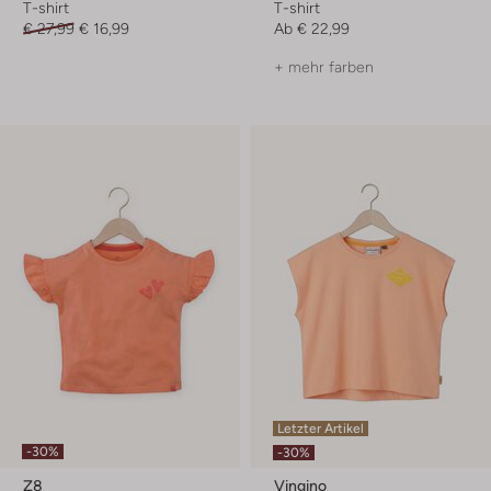
T-shirt
T-shirt
€ 27,99
€ 16,99
Ab
€ 22,99
+ mehr farben
Letzter Artikel
-30%
-30%
Z8
Vingino