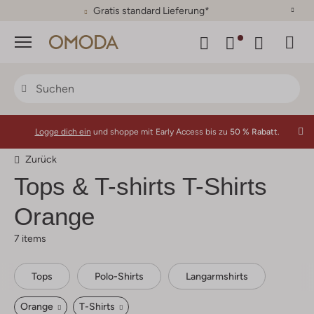
30 Tage Rückgaberecht
Menü
Logge dich ein
und shoppe mit Early Access bis zu
50 % Rabatt.
Zurück
Tops & T-shirts T-Shirts
Orange
7 items
Tops
Polo-Shirts
Langarmshirts
Orange
T-Shirts