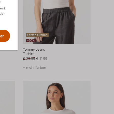
"
nnst
der
Letzte Größen
er
-60%
Tommy Jeans
T-shirt
€ 29,99
€ 11,99
+ mehr farben