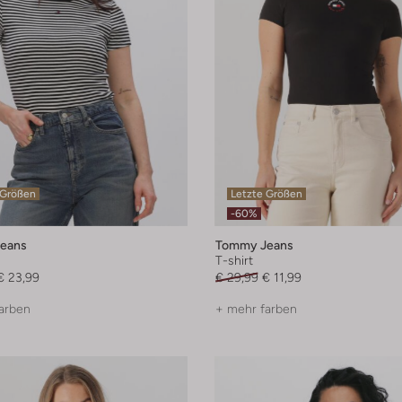
 Größen
Letzte Größen
-60%
eans
Tommy Jeans
T-shirt
€ 23,99
€ 29,99
€ 11,99
arben
+ mehr farben