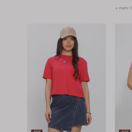
+ mehr f
-50%
-50%