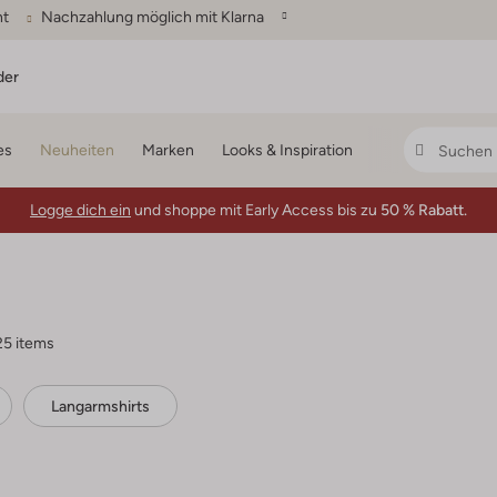
ht
Nachzahlung möglich mit Klarna
der
es
Neuheiten
Marken
Looks & Inspiration
Logge dich ein
und shoppe mit Early Access bis zu
50 % Rabatt.
25 items
Langarmshirts