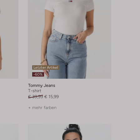
Letzter Artikel
-60%
Tommy Jeans
T-shirt
€ 39,99
€ 15,99
+ mehr farben