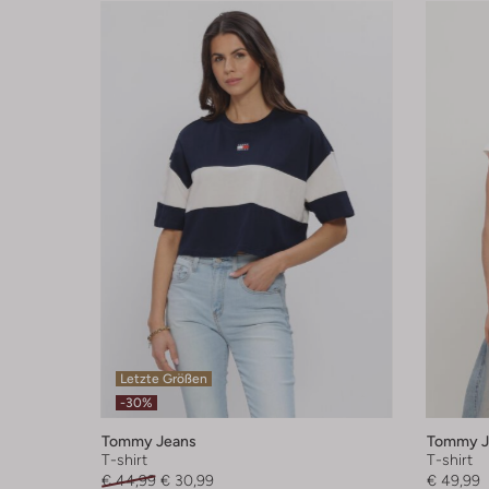
Letzte Größen
-30%
Tommy Jeans
Tommy J
T-shirt
T-shirt
€ 44,99
€ 30,99
€ 49,99