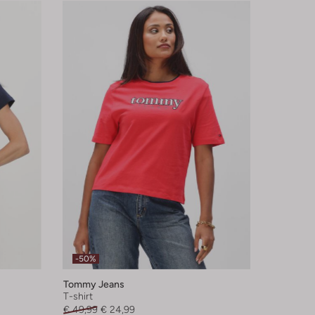
-50%
Tommy Jeans
T-shirt
€ 49,99
€ 24,99