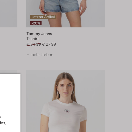
Letzter Artikel
-20%
Tommy Jeans
T-shirt
€ 34,99
€ 27,99
+ mehr farben
s
ies,