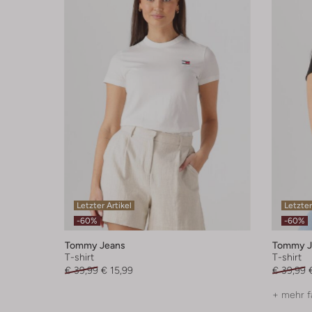
Letzter Artikel
Letzter
-60%
-60%
Tommy Jeans
Tommy J
T-shirt
T-shirt
€ 39,99
€ 15,99
€ 39,99
+ mehr f