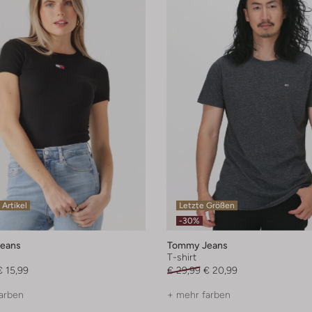
 Artikel
Letzte Größen
-30%
eans
Tommy Jeans
T-shirt
€ 15,99
€ 29,99
€ 20,99
arben
+ mehr farben