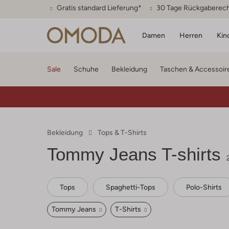
Gratis standard Lieferung*
30 Tage Rückgaberec
Damen
Herren
Kin
Sale
Schuhe
Bekleidung
Taschen & Accessoir
Bekleidung
Tops & T-Shirts
Tommy Jeans T-shirts
Tops
Spaghetti-Tops
Polo-Shirts
Tommy Jeans
T-Shirts