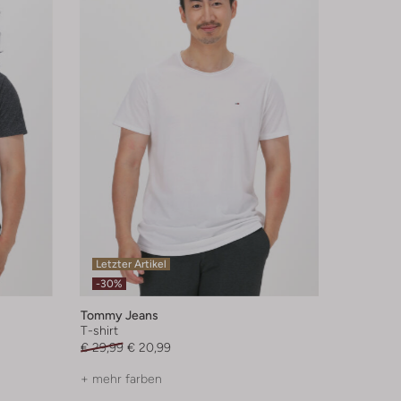
Letzter Artikel
-30%
Tommy Jeans
T-shirt
€ 29,99
€ 20,99
+ mehr farben