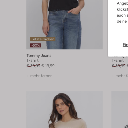
Angeb
klicks
auch a
deine
Letzte Größen
Letzter
Ei
-50%
-30%
Tommy Jeans
Tommy J
T-shirt
T-shirt
€ 39,99
€ 19,99
€ 39,99
+ mehr farben
+ mehr f