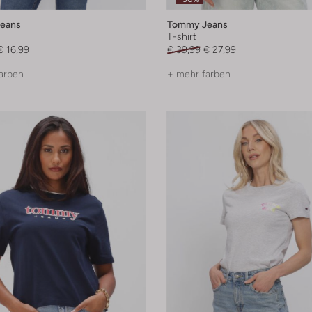
eans
Tommy Jeans
T-shirt
€ 16,99
€ 39,99
€ 27,99
arben
+ mehr farben