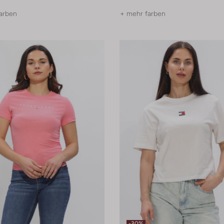
arben
+ mehr farben
-30%