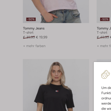
-50%
-50%
Tommy Jeans
Tommy J
T-shirt
T-shirt
€ 39,99
€ 19,99
€ 49,99
+ mehr farben
+ mehr f
Um dir
Funkti
ordnun
werde
die wi