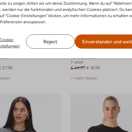
ote zu zeigen, bitten wir um deine Zustimmung. Wenn du auf "Ablehnen
t, werden nur die funktionalen und analytischen Cookies platziert. Du ka
uf "Cookie-Einstellungen" klicken, um mehr Informationen zu erhalten o
 Präferenzen anzupassen.
Cookie-
 Artikel
Letzte Größen
Reject
Einverstanden und weit
nstellungen
-50%
eans
Tommy Jeans
T-shirt
€ 27,99
€ 34,99
€ 16,99
arben
+ mehr farben