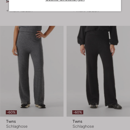
€ 169,99
€ 101,99
€ 169,99
€ 101,99
+ mehr farben
+ mehr farben
-60%
-60%
Twns
Twns
Schlaghose
Schlaghose