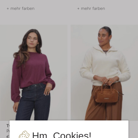
+ mehr farben
+ mehr farben
Twns
Twns
Pullover
Pullover
Hm, Cookies!
€ 99,99
€ 139,99