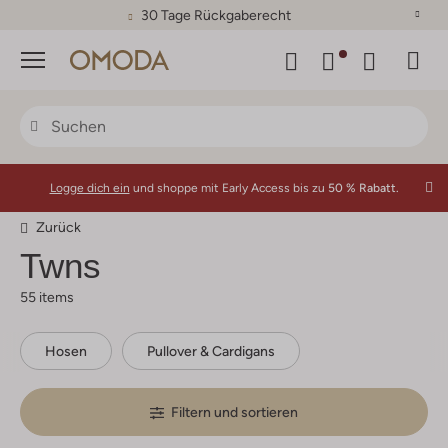
30 Tage Rückgaberecht
Menü
Logge dich ein
und shoppe mit Early Access bis zu
50 % Rabatt.
Zurück
Twns
55 items
Hosen
Pullover & Cardigans
Filtern und sortieren