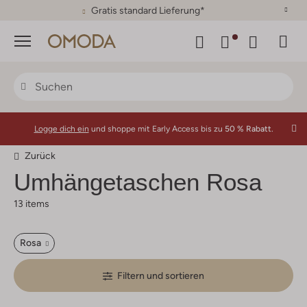
30 Tage Rückgaberecht
Menü
Logge dich ein
und shoppe mit Early Access bis zu
50 % Rabatt.
Zurück
Umhängetaschen Rosa
13 items
Rosa
Filtern und sortieren