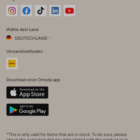
Omoda
Omoda
Omoda
Omoda
Omoda
Wähle dein Land
Instagram
Facebook
TikTok
LinkedIn
YouTube
DEUTSCHLAND
Wähle
Versandmethoden
dein
Schließ
Land
Nederland
België
(Nederlands)
Download onze Omoda app
Belgique
(Français)
Deutschland
*This is only valid for items that are in stock. To be sure, please
check the expected delivery date stated with the product or in