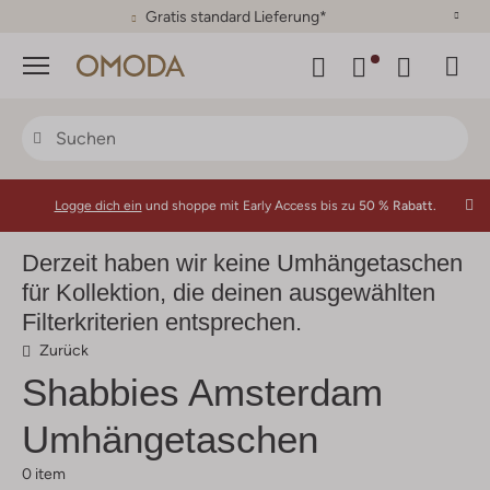
30 Tage Rückgaberecht
Menü
Logge dich ein
und shoppe mit Early Access bis zu
50 % Rabatt.
Derzeit haben wir keine Umhängetaschen
für Kollektion, die deinen ausgewählten
Filterkriterien entsprechen.
Zurück
Shabbies Amsterdam
Umhängetaschen
0 item