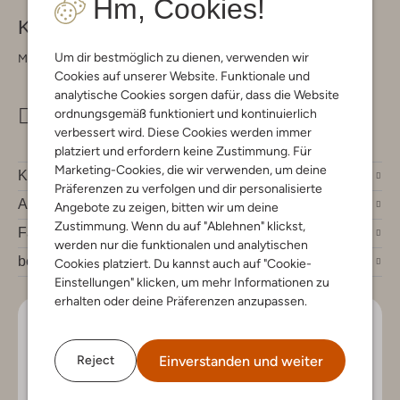
Hm, Cookies!
Kontakt
Um dir bestmöglich zu dienen, verwenden wir
Montag - Freitag 09:00 - 17:00 uur
Cookies auf unserer Website. Funktionale und
analytische Cookies sorgen dafür, dass die Website
ordnungsgemäß funktioniert und kontinuierlich
info@omoda.de
verbessert wird. Diese Cookies werden immer
platziert und erfordern keine Zustimmung. Für
Marketing-Cookies, die wir verwenden, um deine
Kundenservice
Präferenzen zu verfolgen und dir personalisierte
Account
Angebote zu zeigen, bitten wir um deine
Zustimmung. Wenn du auf "Ablehnen" klickst,
Fashion News
werden nur die funktionalen und analytischen
bei Omoda
Cookies platziert. Du kannst auch auf "Cookie-
Einstellungen" klicken, um mehr Informationen zu
erhalten oder deine Präferenzen anzupassen.
Lass uns in Kontakt bleiben
Einverstanden und weiter
Reject
Bleib auf dem Laufenden mit den neuesten Artikeln und
exklusiven Angeboten, nur für dich. Abonniere den