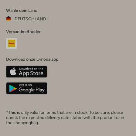
Omoda
Omoda
Omoda
Omoda
Omoda
Wähle dein Land
Instagram
Facebook
TikTok
LinkedIn
YouTube
DEUTSCHLAND
Wähle
Versandmethoden
dein
Schließ
Land
Nederland
België
(Nederlands)
Download onze Omoda app
Belgique
(Français)
Deutschland
*This is only valid for items that are in stock. To be sure, please
check the expected delivery date stated with the product or in
the shoppingbag.