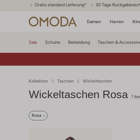
Gratis standard Lieferung*
30 Tage Rückgaberec
Damen
Herren
Kin
Sale
Schuhe
Bekleidung
Taschen & Accessoir
Kollektion
Taschen
Wickeltaschen
Wickeltaschen Rosa
1 it
Rosa