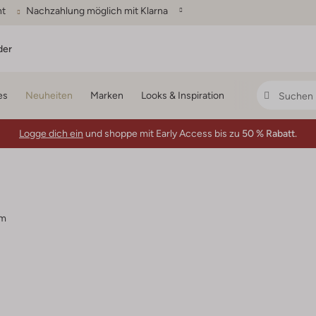
ht
Nachzahlung möglich mit Klarna
der
es
Neuheiten
Marken
Looks & Inspiration
Logge dich ein
und shoppe mit Early Access bis zu
50 % Rabatt.
em