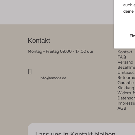
auch a
deine
Ei
Kontakt
Kunde
Montag - Freitag 09:00 - 17:00 uur
Kontakt
FAQ
Versand
Bezahlm
Umtausc
Retourni
info@omoda.de
Garantie
Kleidung
Widerruf
Datensc
Impress
AGB
Lass uns in Kontakt bleiben