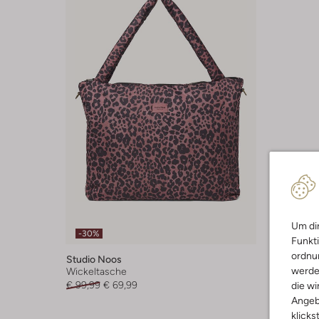
Um dir
-30%
Funkti
ordnun
Studio Noos
werde
Wickeltasche
€ 99,99
€ 69,99
die wi
Angeb
klicks