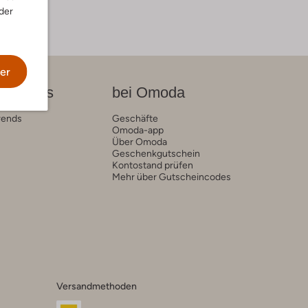
der
er
on News
bei Omoda
rends
Geschäfte
Omoda-app
Über Omoda
Geschenkgutschein
Kontostand prüfen
Mehr über Gutscheincodes
Versandmethoden