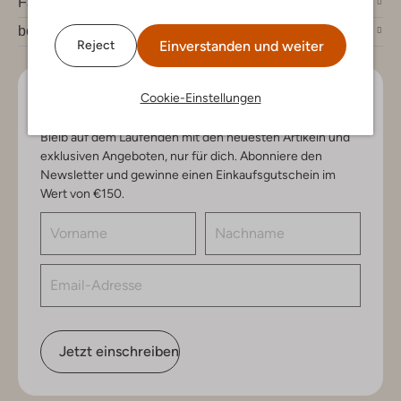
Fashion News
bei Omoda
Einverstanden und weiter
Reject
Cookie-Einstellungen
Lass uns in Kontakt bleiben
Bleib auf dem Laufenden mit den neuesten Artikeln und
exklusiven Angeboten, nur für dich. Abonniere den
Newsletter und gewinne einen Einkaufsgutschein im
Wert von €150.
Jetzt einschreiben