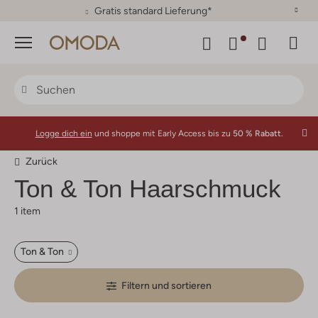
30 Tage Rückgaberecht
Menü
Logge dich ein
und shoppe mit Early Access bis zu
50 % Rabatt.
Zurück
Ton & Ton
Haarschmuck
1 item
Ton & Ton
Filtern und sortieren