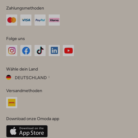
Zahlungsmethoden
Folge uns
Omoda
Omoda
Omoda
Omoda
Omoda
Wähle dein Land
Instagram
Facebook
TikTok
LinkedIn
YouTube
DEUTSCHLAND
Wähle
Versandmethoden
dein
Schließ
Land
Nederland
België
(Nederlands)
Download onze Omoda app
Belgique
(Français)
Deutschland