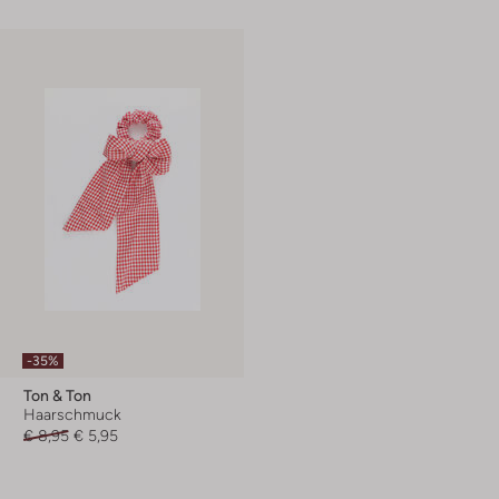
-35%
Ton & Ton
Haarschmuck
€ 8,95
€ 5,95