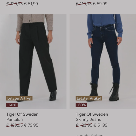
€ 129,95
€ 51,99
€ 119,95
€ 59,99
Letzter Artikel
Letzter Artikel
-60%
-60%
Tiger Of Sweden
Tiger Of Sweden
Pantalon
Skinny Jeans
€ 199,95
€ 79,95
€ 129,95
€ 51,99
+ mehr farben