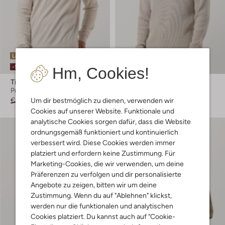
Letzter Artikel
Letzter Artikel
-50%
-50%
Hm, Cookies!
Tiger Of Sweden
Tiger Of Sweden
Pullover
Pullover
€ 159,95
€ 79,99
€ 179,95
€ 89,99
Um dir bestmöglich zu dienen, verwenden wir
Cookies auf unserer Website. Funktionale und
analytische Cookies sorgen dafür, dass die Website
ordnungsgemäß funktioniert und kontinuierlich
verbessert wird. Diese Cookies werden immer
platziert und erfordern keine Zustimmung. Für
Marketing-Cookies, die wir verwenden, um deine
Präferenzen zu verfolgen und dir personalisierte
Angebote zu zeigen, bitten wir um deine
Zustimmung. Wenn du auf "Ablehnen" klickst,
werden nur die funktionalen und analytischen
Cookies platziert. Du kannst auch auf "Cookie-