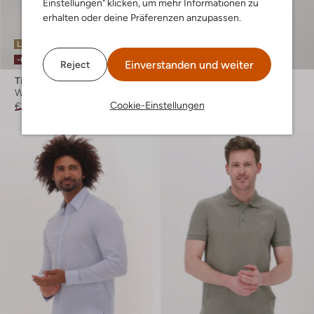
Einstellungen" klicken, um mehr Informationen zu
erhalten oder deine Präferenzen anzupassen.
Letzter Artikel
Letzter Artikel
-60%
-50%
Einverstanden und weiter
Reject
Tiger Of Sweden
Tiger Of Sweden
Weite Hose
Casual-Hemd
Cookie-Einstellungen
€ 199,95
€ 79,99
€ 119,95
€ 59,99