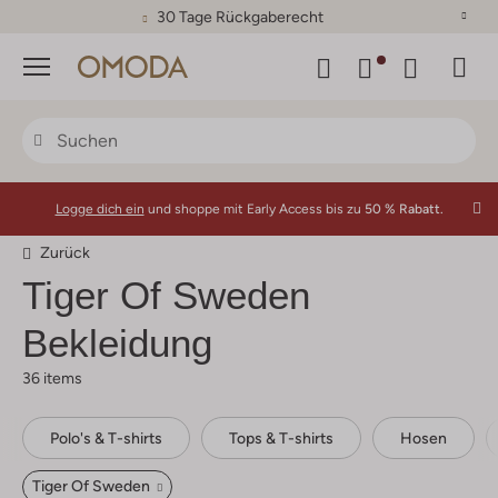
30 Tage Rückgaberecht
Menü
Logge dich ein
und shoppe mit Early Access bis zu
50 % Rabatt.
Zurück
Tiger Of Sweden
Bekleidung
36 items
Polo's & T-shirts
Tops & T-shirts
Hosen
Tiger Of Sweden