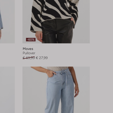
-60%
Moves
Pullover
€ 69,99
€ 27,99