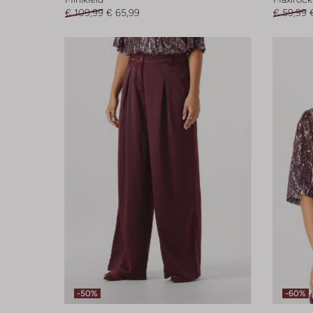
€ 109,99
€ 65,99
€ 59,99
-50%
-60%