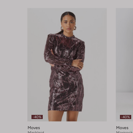
-40%
-40%
Moves
Moves
Minikleid
Maxirock