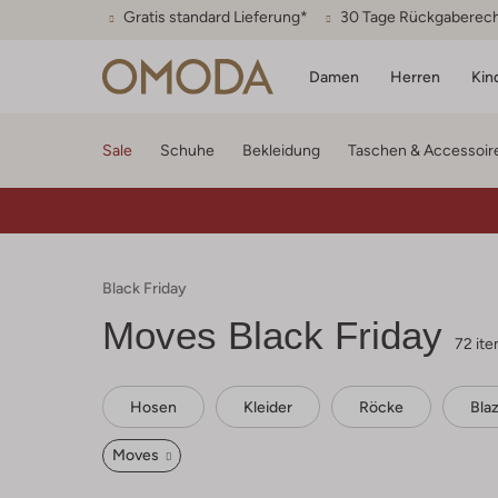
Gratis standard Lieferung*
30 Tage Rückgaberec
Damen
Herren
Kin
Sale
Schuhe
Bekleidung
Taschen & Accessoir
Black Friday
Moves
Black Friday
72 it
Hosen
Kleider
Röcke
Bla
Moves