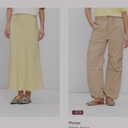
-50%
Moves
Weite Hose