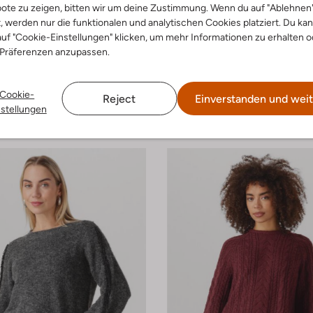
ote zu zeigen, bitten wir um deine Zustimmung. Wenn du auf "Ablehnen
t, werden nur die funktionalen und analytischen Cookies platziert. Du ka
-60%
uf "Cookie-Einstellungen" klicken, um mehr Informationen zu erhalten o
 Präferenzen anzupassen.
Moves
Maxikleid
€ 59,99
€ 99,99
€ 39,99
Cookie-
Reject
Einverstanden und weit
nstellungen
+ mehr farben