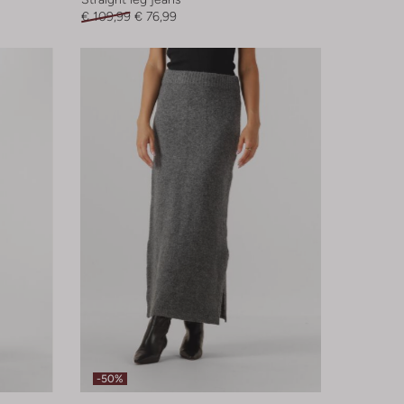
€ 109,99
€ 76,99
-50%