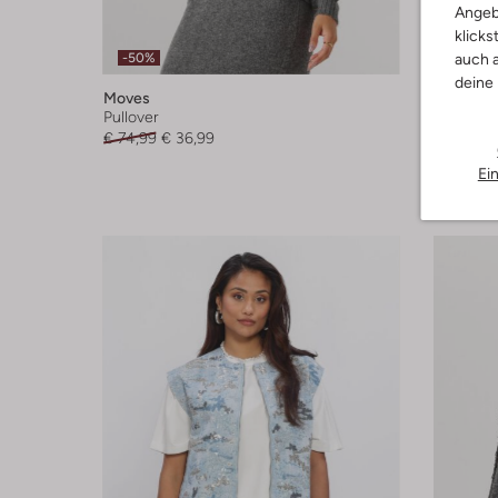
Angeb
klicks
-50%
-40%
auch a
deine
Moves
Moves
Pullover
Pullover
€ 74,99
€ 36,99
€ 99,99
Ei