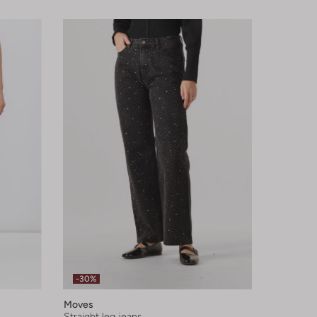
-30%
Moves
Straight leg jeans