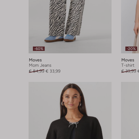
-60%
-20%
Moves
Moves
Mom Jeans
T-shirt
€ 84,99
€ 33,99
€ 39,99