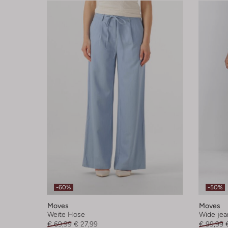
-60%
-50%
Moves
Moves
Weite Hose
Wide jea
€ 69,99
€ 27,99
€ 99,99