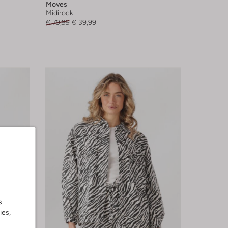
Moves
Midirock
€ 79,99
€ 39,99
s
ies,