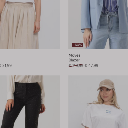
-60%
Moves
Blazer
€ 31,99
€ 119,99
€ 47,99