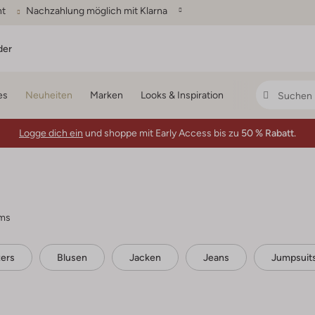
ht
Nachzahlung möglich mit Klarna
der
es
Neuheiten
Marken
Looks & Inspiration
Logge dich ein
und shoppe mit Early Access bis zu
50 % Rabatt.
ems
zers
Blusen
Jacken
Jeans
Jumpsuit