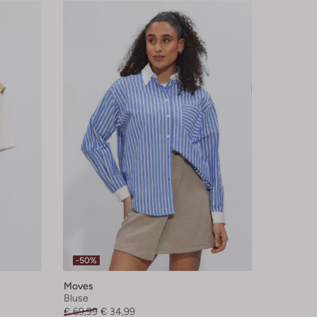
-50%
Moves
Bluse
€ 69,99
€ 34,99