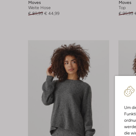
Moves
Moves
Weite Hose
Top
€ 89,99
€ 44,99
€ 99,99
Um dir
Funkti
ordnun
werde
die wi