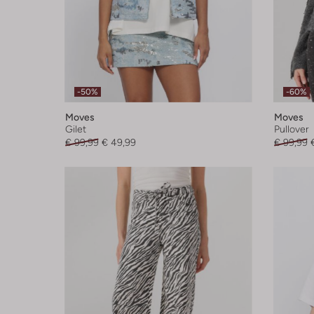
-50%
-60%
Moves
Moves
Gilet
Pullover
€ 99,99
€ 49,99
€ 99,99