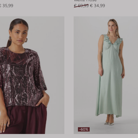
€ 35,99
€ 69,99
€ 34,99
-60%