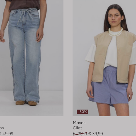
-50%
Moves
ns
Gilet
€ 49,99
€ 79,99
€ 39,99