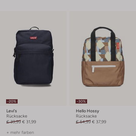
-20%
-30%
Levi's
Hello Hossy
Rücksacke
Rücksacke
€ 39,99
€ 31,99
€ 54,99
€ 37,99
+ mehr farben