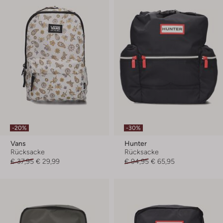
-20%
-30%
Vans
Hunter
Rücksacke
Rücksacke
€ 37,95
€ 29,99
€ 94,95
€ 65,95