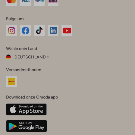
Folge uns
Omoda
Omoda
Omoda
Omoda
Omoda
Wähle dein Land
Instagram
Facebook
TikTok
LinkedIn
YouTube
DEUTSCHLAND
Wähle
Versandmethoden
dein
Schließ
Land
Nederland
België
(Nederlands)
Download onze Omoda app
Belgique
(Français)
Deutschland