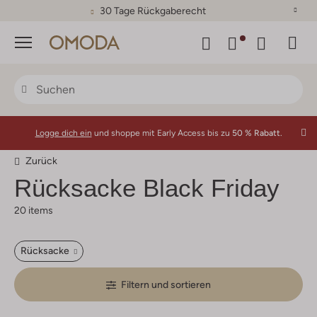
30 Tage Rückgaberecht
Menü
Logge dich ein
und shoppe mit Early Access bis zu
50 % Rabatt.
Zurück
Rücksacke Black Friday
20 items
Rücksacke
Filtern und sortieren