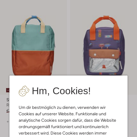
Hm, Cookies!
-20%
-20%
Sticky Lemon
Sticky Lemon
Rücksacke
Rücksacke
Um dir bestmöglich zu dienen, verwenden wir
€ 69,99
€ 55,99
€ 54,99
€ 43,99
Cookies auf unserer Website. Funktionale und
analytische Cookies sorgen dafür, dass die Website
+ mehr farben
+ mehr farben
ordnungsgemäß funktioniert und kontinuierlich
verbessert wird. Diese Cookies werden immer