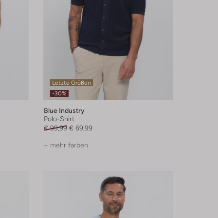
Letzte Größen
-30%
Blue Industry
Polo-Shirt
€ 99,99
€ 69,99
+ mehr farben