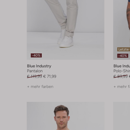
Letzte
-40%
-40%
Blue Industry
Blue Ind
Pantalon
Polo-Shir
€ 119,99
€ 71,99
€ 89,99
+ mehr farben
+ mehr f