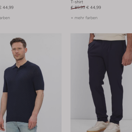
T-shirt
€ 44,99
€ 89,99
€ 44,99
arben
+ mehr farben