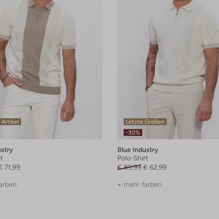
 Artikel
Letzte Größen
-30%
ustry
Blue Industry
t
Polo-Shirt
€ 71,99
€ 89,99
€ 62,99
arben
+ mehr farben