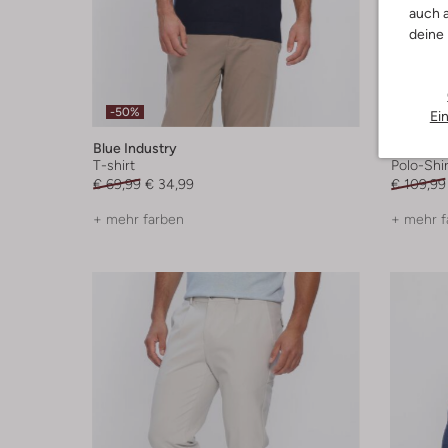
auch a
deine
-50%
-50%
Ei
Blue Industry
Blue Ind
T-shirt
Polo-Shir
€ 69,99
€ 34,99
€ 109,99
+ mehr farben
+ mehr f