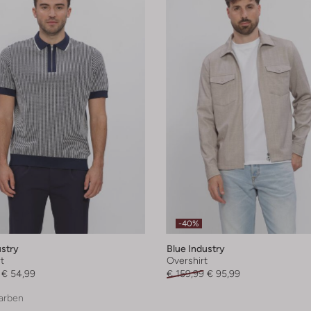
-40%
ustry
Blue Industry
t
Overshirt
€ 54,99
€ 159,99
€ 95,99
arben