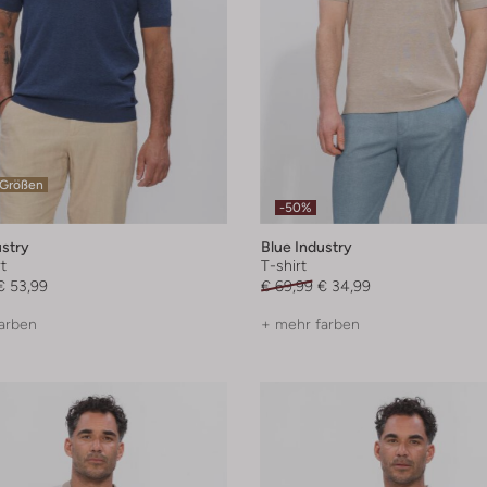
 Größen
-50%
ustry
Blue Industry
t
T-shirt
€ 53,99
€ 69,99
€ 34,99
arben
+ mehr farben