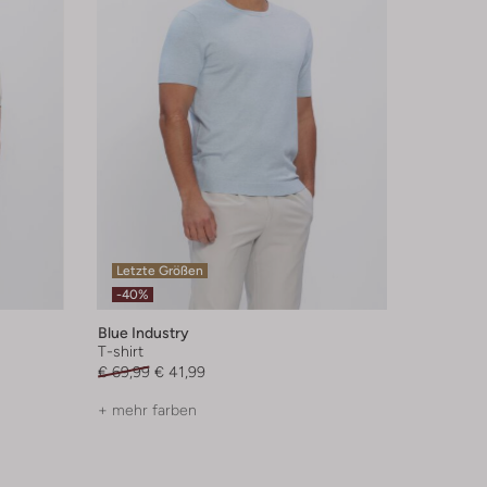
Letzte Größen
-40%
Blue Industry
T-shirt
€ 69,99
€ 41,99
+ mehr farben