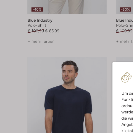
-40%
-50%
Blue Industry
Blue Ind
Polo-Shirt
Polo-Shir
€ 109,99
€ 65,99
€ 109,99
+ mehr farben
+ mehr f
Um dir
Funkti
ordnun
werde
die wi
Angeb
klicks