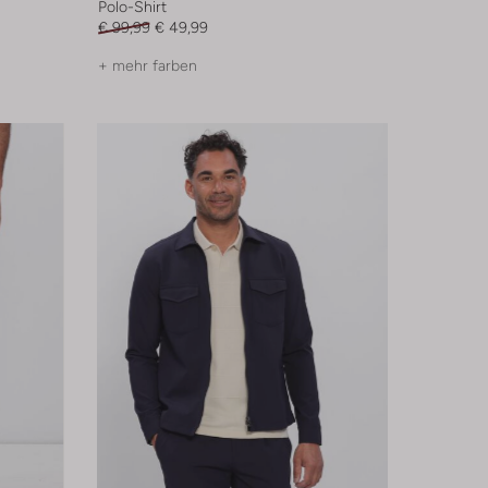
Polo-Shirt
€ 99,99
€ 49,99
+ mehr farben