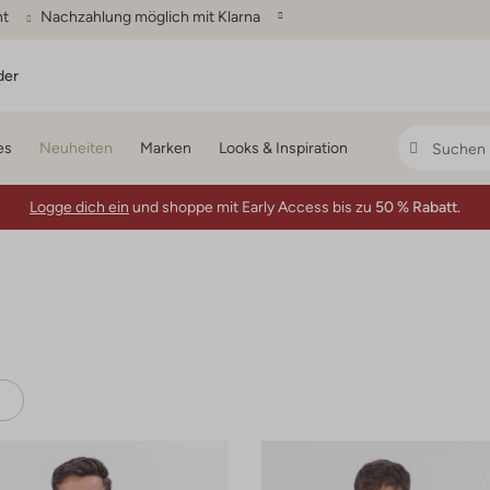
ht
Nachzahlung möglich mit Klarna
der
es
Neuheiten
Marken
Looks & Inspiration
Logge dich ein
und shoppe mit Early Access bis zu
50 % Rabatt.