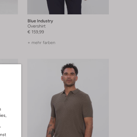
Blue Industry
Overshirt
€ 159,99
+ mehr farben
s
ies,
"
nnst