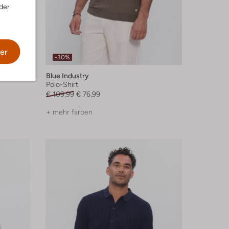
der
er
-30%
Blue Industry
Polo-Shirt
€ 109,99
€ 76,99
+ mehr farben