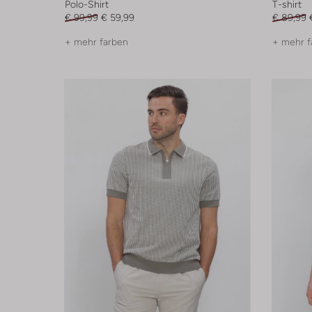
Polo-Shirt
T-shirt
€ 99,99
€ 59,99
€ 89,99
+ mehr farben
+ mehr f