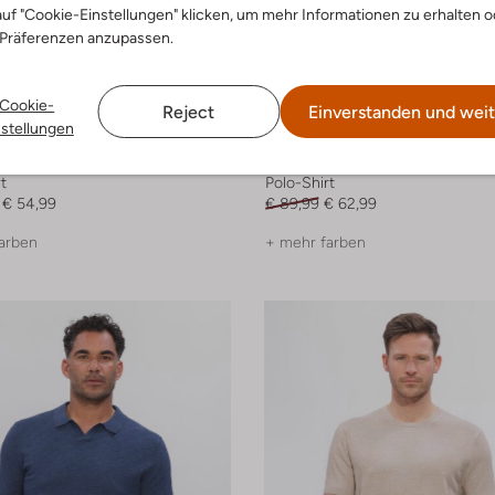
uf "Cookie-Einstellungen" klicken, um mehr Informationen zu erhalten o
 Präferenzen anzupassen.
Cookie-
Reject
Einverstanden und weit
-30%
nstellungen
ustry
Blue Industry
t
Polo-Shirt
€ 54,99
€ 89,99
€ 62,99
arben
+ mehr farben