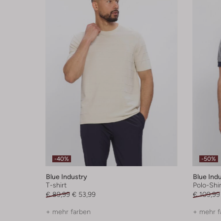
-40%
-50%
Blue Industry
Blue Ind
T-shirt
Polo-Shir
€ 89,99
€ 53,99
€ 109,99
+ mehr farben
+ mehr f