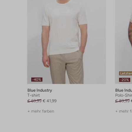
Letzter
-40%
-20%
Blue Industry
Blue Ind
T-shirt
Polo-Shir
€ 69,99
€ 41,99
€ 89,99
+ mehr farben
+ mehr f