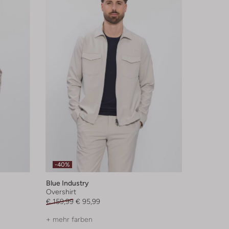
-40%
Blue Industry
Overshirt
€ 159,99
€ 95,99
+ mehr farben