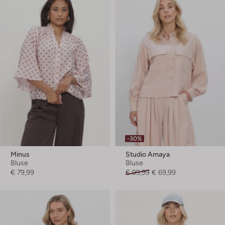
-30%
Minus
Studio Amaya
Bluse
Bluse
€ 79,99
€ 99,99
€ 69,99