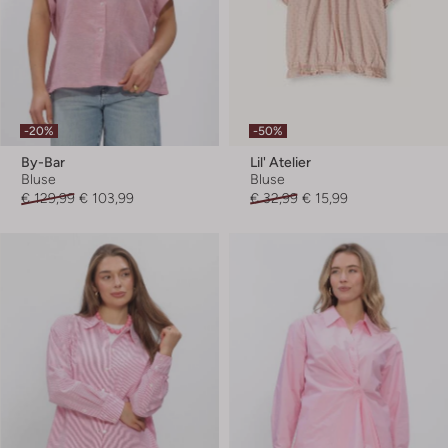
-20%
-50%
By-Bar
Lil' Atelier
Bluse
Bluse
€ 129,99
€ 103,99
€ 32,99
€ 15,99