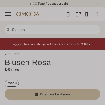
30 Tage Rückgaberecht
Menü
Logge dich ein
und shoppe mit Early Access bis zu
50 % Rabatt.
Zurück
Blusen Rosa
125 items
Rosa
Filtern und sortieren