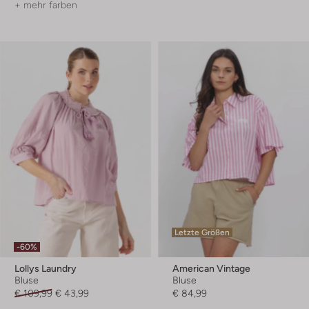
+ mehr farben
Letzte Größen
-60%
Lollys Laundry
American Vintage
Bluse
Bluse
€ 109,99
€ 43,99
€ 84,99