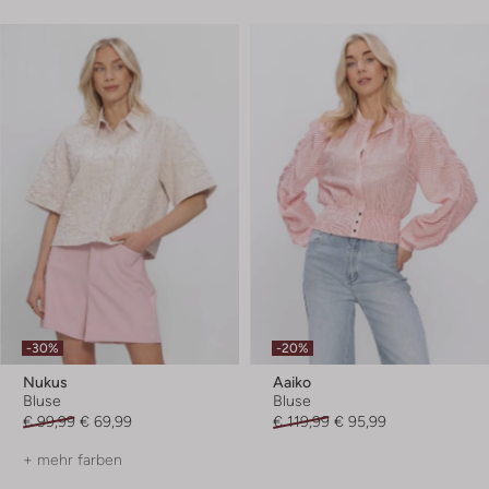
-30%
-20%
Nukus
Aaiko
Bluse
Bluse
€ 99,99
€ 69,99
€ 119,99
€ 95,99
+ mehr farben