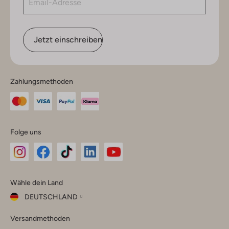
Jetzt einschreiben
Zahlungsmethoden
Folge uns
Omoda
Omoda
Omoda
Omoda
Omoda
Wähle dein Land
Instagram
Facebook
TikTok
LinkedIn
YouTube
DEUTSCHLAND
Wähle
Versandmethoden
dein
Schließ