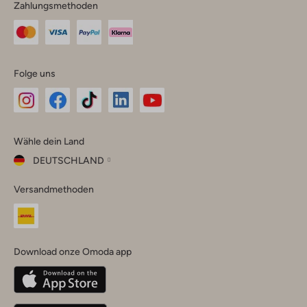
Zahlungsmethoden
Folge uns
Omoda
Omoda
Omoda
Omoda
Omoda
Wähle dein Land
Instagram
Facebook
TikTok
LinkedIn
YouTube
DEUTSCHLAND
Wähle
Versandmethoden
dein
Schließ
Land
Nederland
België
(Nederlands)
Download onze Omoda app
Belgique
(Français)
Deutschland