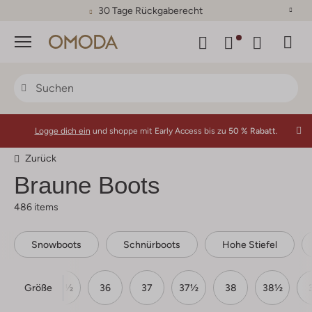
30 Tage Rückgaberecht
Menü
Logge dich ein
und shoppe mit Early Access bis zu
50 % Rabatt.
Zurück
Braune Boots
486 items
Snowboots
Schnürboots
Hohe Stiefel
Größe
35
35½
36
37
37½
38
38½