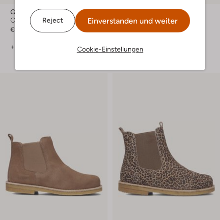
Giorgio
Giorgio
Einverstanden und weiter
Reject
Chelsea Boots
Schnürboots
€ 229,99
Ab
€ 199,99
+ mehr farben
Cookie-Einstellungen