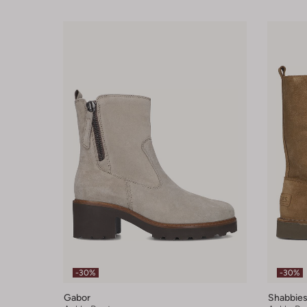
-30%
-30%
Gabor
Shabbie