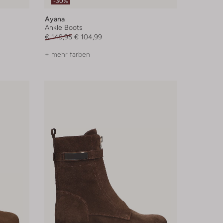
-30%
Ayana
Ankle Boots
€ 149,95
€ 104,99
+ mehr farben