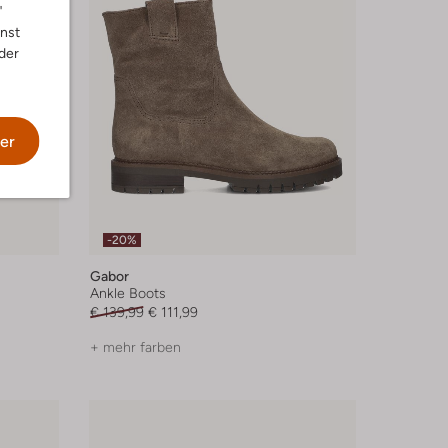
"
nnst
der
er
-20%
Gabor
Ankle Boots
€ 139,99
€ 111,99
+ mehr farben