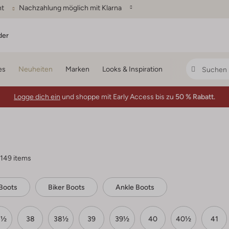
ht
Nachzahlung möglich mit Klarna
der
es
Neuheiten
Marken
Looks & Inspiration
Logge dich ein
und shoppe mit Early Access bis zu
50 % Rabatt.
149 items
Boots
Biker Boots
Ankle Boots
7½
38
38½
39
39½
40
40½
41