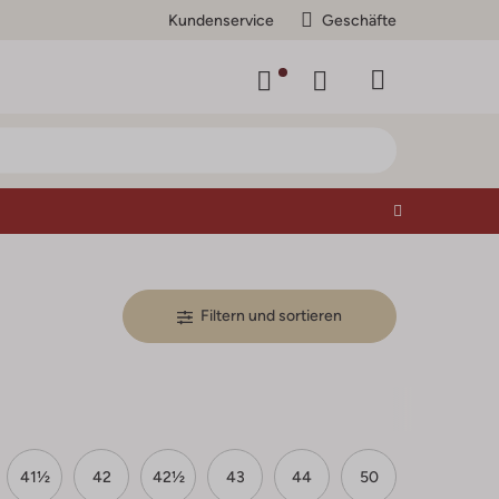
Kundenservice
Geschäfte
Filtern und sortieren
41½
42
42½
43
44
50