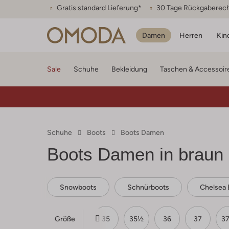
Gratis standard Lieferung*
30 Tage Rückgaberec
Damen
Herren
Kin
Sale
Schuhe
Bekleidung
Taschen & Accessoir
Schuhe
Boots
Boots Damen
Boots Damen in braun
Snowboots
Schnürboots
Chelsea 
Größe
35
35½
36
37
3