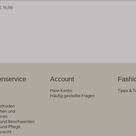
n
€ 16,99
nservice
Account
Fashi
Mein Konto
Tipps & T
Häufig gestellte Fragen
ethoden
hen und
eren
 und Beschwerden
 und Pflege
srecht