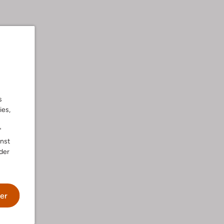
s
ies,
"
nnst
der
er