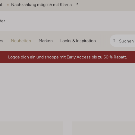
ht
Nachzahlung möglich mit Klarna
der
es
Neuheiten
Marken
Looks & Inspiration
Logge dich ein
und shoppe mit Early Access bis zu
50 % Rabatt.