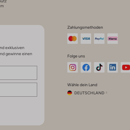
hutz
um
Zahlungsmethoden
nd exklusiven
und gewinne einen
Folge uns
Omoda
Omoda
Omoda
Omoda
Om
Wähle dein Land
Instagram
Facebook
TikTok
LinkedI
Yo
DEUTSCHLAND
Wähle
dein
Schließ
Land
Nederland
België
(Nederlands)