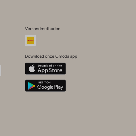
Versandmethoden
Download onze Omoda app
oda
n
uTube