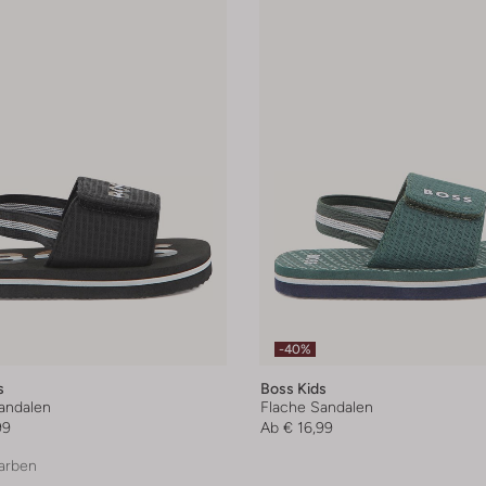
-40%
s
Boss Kids
andalen
Flache Sandalen
99
Ab
€ 16,99
arben