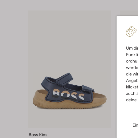
Um dir
Funkti
ordnun
werde
die wi
Angeb
klicks
auch a
deine
Letzter
-50%
Ei
Boss Kids
Boss Kid