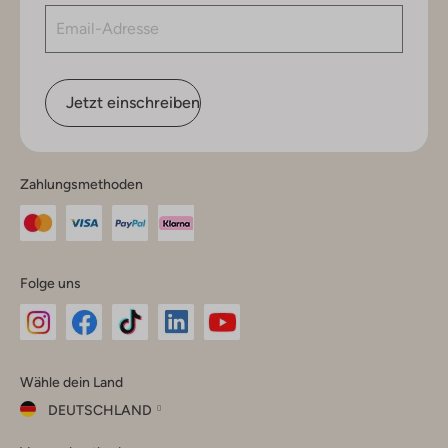
Jetzt einschreiben
Zahlungsmethoden
Folge uns
Omoda
Omoda
Omoda
Omoda
Omoda
Wähle dein Land
Instagram
Facebook
TikTok
LinkedIn
YouTube
DEUTSCHLAND
Wähle