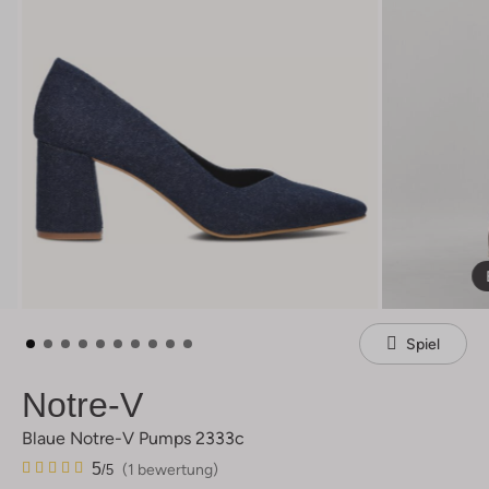
Spiel
Notre-V
Blaue Notre-V Pumps 2333c
1
5
5
(1 bewertung)
/5