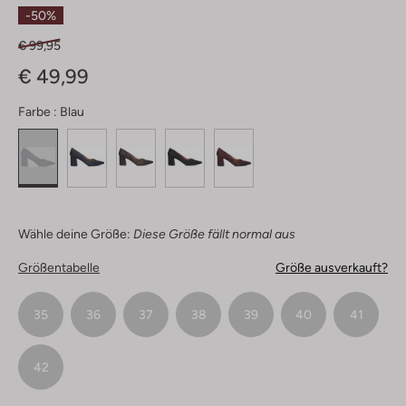
Sterne
-50%
€ 99,95
€ 49,99
Farbe :
Blau
Wähle deine Größe:
Diese Größe fällt normal aus
Größentabelle
Größe ausverkauft?
35
36
37
38
39
40
41
42