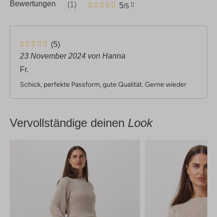
1
5
Bewertungen
(1)
5
/5
Sterne
5
(5)
S
23 November 2024
von Hanna
t
Fr.
e
r
Schick, perfekte Passform, gute Qualität. Gerne wieder
n
e
Vervollständige deinen
Look