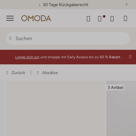
30 Tage Rückgaberecht
Menü
Logge dich ein
und shoppe mit Early Access bis zu
50 % Rabatt.
Zurück
Absätze
3 Artikel