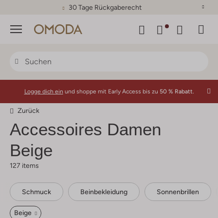
30 Tage Rückgaberecht
Menü
Logge dich ein
und shoppe mit Early Access bis zu
50 % Rabatt.
Zurück
Accessoires Damen
Beige
127 items
Schmuck
Beinbekleidung
Sonnenbrillen
Beige