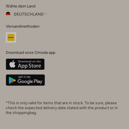
Wähle dein Land
Instagram
Facebook
TikTok
LinkedIn
YouTube
DEUTSCHLAND
Wähle
Versandmethoden
dein
Schließ
Land
Nederland
België
(Nederlands)
Download onze Omoda app
Belgique
(Français)
Deutschland
*This is only valid for items that are in stock. To be sure, please
check the expected delivery date stated with the product or in
the shoppingbag.