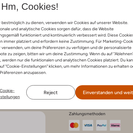
Hm, Cookies!
 bestmöglich zu dienen, verwenden wir Cookies auf unserer Website.
nservice
onale und analytische Cookies sorgen dafür, dass die Website
Account
Fashi
gsgemäß funktioniert und kontinuierlich verbessert wird. Diese Cookie
n immer platziert und erfordern keine Zustimmung. Für Marketing-Cook
Mein Konto
Tipps & T
Häufig gestellte Fragen
r verwenden, um deine Präferenzen zu verfolgen und dir personalisierte
ote zu zeigen, bitten wir um deine Zustimmung. Wenn du auf "Ablehnen
ethoden
t, werden nur die funktionalen und analytischen Cookies platziert. Du ka
hen und
uf "Cookie-Einstellungen" klicken, um mehr Informationen zu erhalten o
eren
 und Beschwerden
 Präferenzen anzupassen.
 und Pflege
srecht
hutz
Cookie-
um
Reject
Einverstanden und weit
nstellungen
Zahlungsmethoden