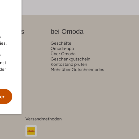
on News
bei Omoda
s
ies,
rends
Geschäfte
Omoda-app
Über Omoda
"
Geschenkgutschein
nnst
Kontostand prüfen
der
Mehr über Gutscheincodes
er
Versandmethoden