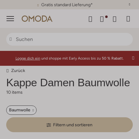
30 Tage Rückgaberecht
Menü
Logge dich ein
und shoppe mit Early Access bis zu
50 % Rabatt.
Zurück
Kappe Damen Baumwolle
10 items
Baumwolle
Filtern und sortieren