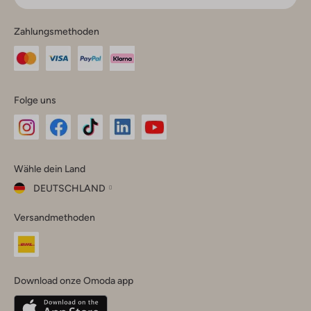
Zahlungsmethoden
Folge uns
Omoda
Omoda
Omoda
Omoda
Omoda
Wähle dein Land
Instagram
Facebook
TikTok
LinkedIn
YouTube
DEUTSCHLAND
Wähle
Versandmethoden
dein
Schließ
Land
Nederland
België
(Nederlands)
Download onze Omoda app
Belgique
(Français)