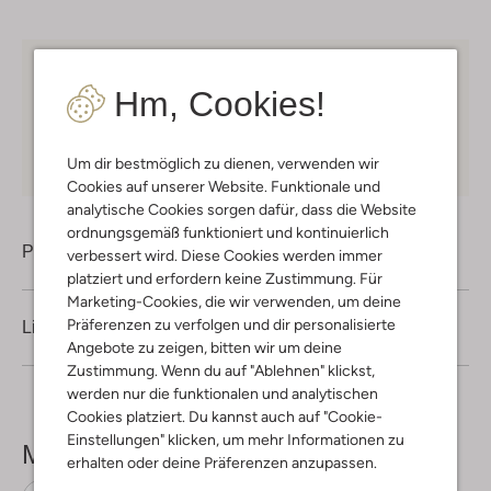
Kostenloser Versand
ab € 75 für Club-Omoda
Hm, Cookies!
Mitglieder in Deutschland
Kauf auf Rechnung
30 Tagen
Rückgaberecht
Um dir bestmöglich zu dienen, verwenden wir
Cookies auf unserer Website. Funktionale und
analytische Cookies sorgen dafür, dass die Website
ordnungsgemäß funktioniert und kontinuierlich
Produktinformation
verbessert wird. Diese Cookies werden immer
platziert und erfordern keine Zustimmung. Für
Marketing-Cookies, die wir verwenden, um deine
Präferenzen zu verfolgen und dir personalisierte
Lieferung & Rückgabe
Angebote zu zeigen, bitten wir um deine
Zustimmung. Wenn du auf "Ablehnen" klickst,
werden nur die funktionalen und analytischen
Cookies platziert. Du kannst auch auf "Cookie-
Einstellungen" klicken, um mehr Informationen zu
Mehr sehen
erhalten oder deine Präferenzen anzupassen.