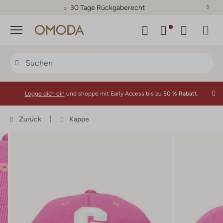
30 Tage Rückgaberecht
Menü
Logge dich ein
und shoppe mit Early Access bis zu
50 % Rabatt.
Zurück
Kappe