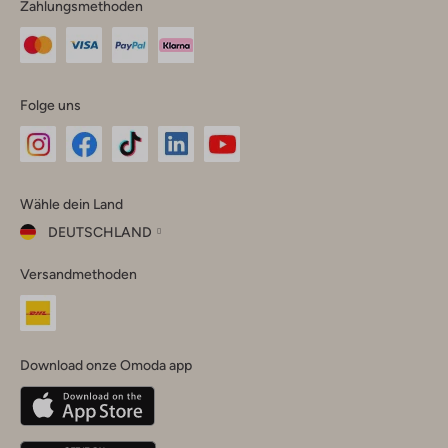
Zahlungsmethoden
Folge uns
Omoda
Omoda
Omoda
Omoda
Omoda
Wähle dein Land
Instagram
Facebook
TikTok
LinkedIn
YouTube
DEUTSCHLAND
Wähle
Versandmethoden
dein
Schließ
Land
Nederland
België
(Nederlands)
Download onze Omoda app
Belgique
(Français)
Deutschland