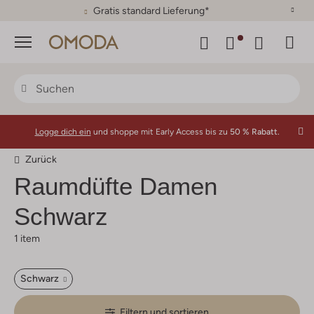
Gratis standard Lieferung*
Menü
Logge dich ein
und shoppe mit Early Access bis zu
50 % Rabatt.
Zurück
Raumdüfte Damen
Schwarz
1 item
Schwarz
Filtern und sortieren