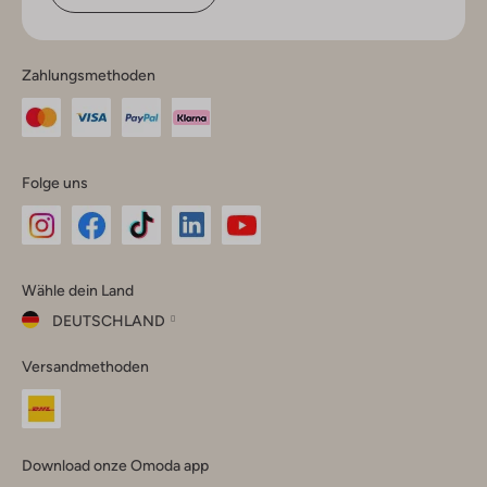
Zahlungsmethoden
Folge uns
Omoda
Omoda
Omoda
Omoda
Omoda
Wähle dein Land
Instagram
Facebook
TikTok
LinkedIn
YouTube
DEUTSCHLAND
Wähle
Versandmethoden
dein
Schließ
Land
Nederland
België
(Nederlands)
Download onze Omoda app
Belgique
(Français)