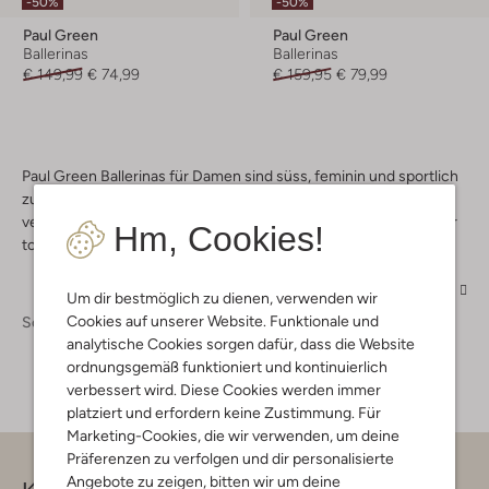
-50%
-50%
Paul Green
Paul Green
Ballerinas
Ballerinas
€ 149,99
€ 74,99
€ 159,95
€ 79,99
Paul Green Ballerinas für Damen sind süss, feminin und sportlich
zugleich. Der Style ist immer wieder überraschend und doch
verlässlich. Das Label begeistert seine weiblichen Fans mit einer
Hm, Cookies!
tollen Vielfalt an Farbe, Material und Design.
Mehr
Um dir bestmöglich zu dienen, verwenden wir
Cookies auf unserer Website. Funktionale und
Schuhe
Ballerinas
Ballerinas Damen
analytische Cookies sorgen dafür, dass die Website
ordnungsgemäß funktioniert und kontinuierlich
verbessert wird. Diese Cookies werden immer
platziert und erfordern keine Zustimmung. Für
Marketing-Cookies, die wir verwenden, um deine
Präferenzen zu verfolgen und dir personalisierte
Angebote zu zeigen, bitten wir um deine