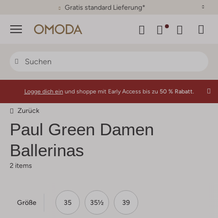
30 Tage Rückgaberecht
Menü
Logge dich ein
und shoppe mit Early Access bis zu
50 % Rabatt.
Zurück
Paul Green Damen
Ballerinas
2 items
Größe
35
35½
39