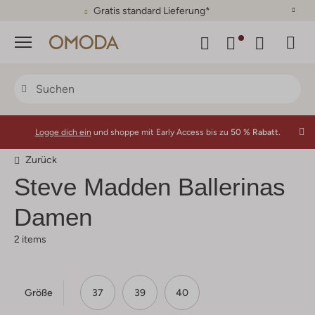
Gratis standard Lieferung*
Menü
Logge dich ein
und shoppe mit Early Access bis zu
50 % Rabatt.
Zurück
Steve Madden
Ballerinas
Damen
2 items
Größe
37
39
40