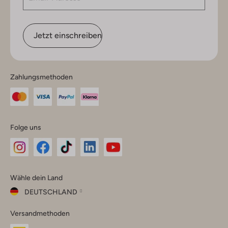
Jetzt einschreiben
Zahlungsmethoden
Folge uns
Omoda
Omoda
Omoda
Omoda
Omoda
Wähle dein Land
Instagram
Facebook
TikTok
LinkedIn
YouTube
DEUTSCHLAND
Wähle
Versandmethoden
dein
Schließ
Land