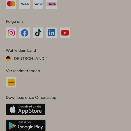
Folge uns
Omoda
Omoda
Omoda
Omoda
Omoda
Wähle dein Land
Instagram
Facebook
TikTok
LinkedIn
YouTube
DEUTSCHLAND
Wähle
Versandmethoden
dein
Schließ
Land
Nederland
België
(Nederlands)
Download onze Omoda app
Belgique
(Français)
Deutschland