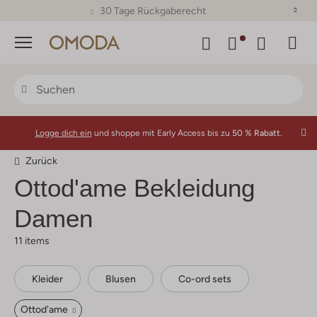
30 Tage Rückgaberecht
Menü
Logge dich ein
und shoppe mit Early Access bis zu
50 % Rabatt.
Zurück
Ottod'ame
Bekleidung
Damen
11 items
Kleider
Blusen
Co-ord sets
Ottod'ame