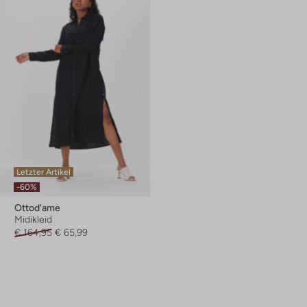
Letzter Artikel
-60%
Ottod'ame
Midikleid
€ 164,95
€ 65,99