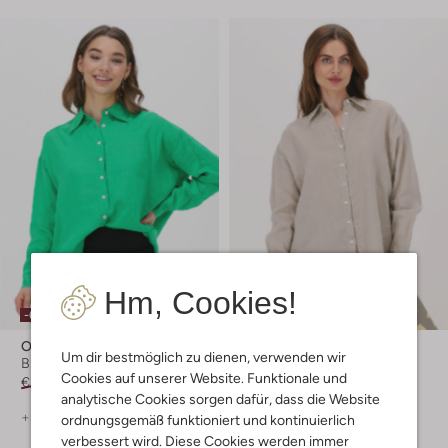
Hm, Cookies!
Letzte Größen
-60%
-60%
Ottod'ame
Ottod'ame
Um dir bestmöglich zu dienen, verwenden wir
Bluse
Bluse
Cookies auf unserer Website. Funktionale und
€ 139,95
€ 55,95
€ 139,95
€ 55,99
analytische Cookies sorgen dafür, dass die Website
+ mehr farben
+ mehr farben
ordnungsgemäß funktioniert und kontinuierlich
verbessert wird. Diese Cookies werden immer