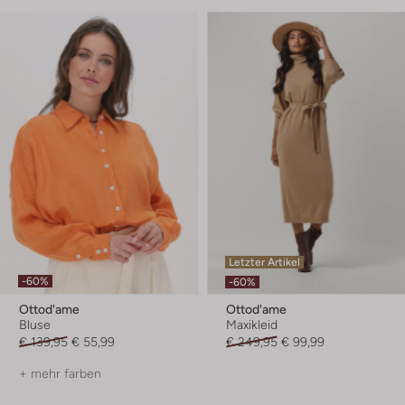
Letzter Artikel
-60%
-60%
Ottod'ame
Ottod'ame
Bluse
Maxikleid
€ 139,95
€ 55,99
€ 249,95
€ 99,99
+ mehr farben