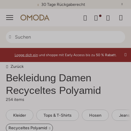
30 Tage Rückgaberecht
Menü
Logge dich ein
und shoppe mit Early Access bis zu
50 % Rabatt.
Zurück
Bekleidung Damen
Recyceltes Polyamid
254 items
Kleider
Tops & T-Shirts
Hosen
Jeans
Recyceltes Polyamid