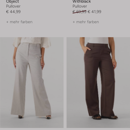
Object
Withblack
Pullover
Pullover
€ 44,99
€ 69,99
€ 41,99
+ mehr farben
+ mehr farben