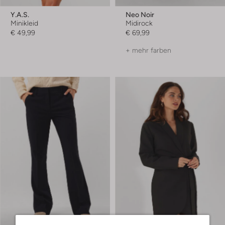
Y.a.s.
Neo Noir
Minikleid
Midirock
€ 49,99
€ 69,99
+ mehr farben