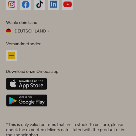
Omoda
Omoda
Omoda
Omoda
Omoda
Wähle dein Land
Instagram
Facebook
TikTok
LinkedIn
YouTube
DEUTSCHLAND
Wähle
Versandmethoden
dein
Schließ
Land
Nederland
België
(Nederlands)
Download onze Omoda app
Belgique
(Français)
Deutschland
*This is only valid for items that are in stock. To be sure, please
check the expected delivery date stated with the product or in
the shoppingbag.