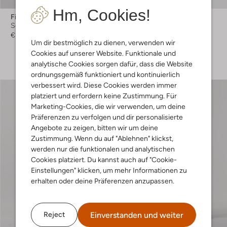
Hm, Cookies!
Fiveunits
Josh V
Schlaghose
Minikleid
€ 129,99
€ 189,99
Um dir bestmöglich zu dienen, verwenden wir
+ mehr farben
Cookies auf unserer Website. Funktionale und
analytische Cookies sorgen dafür, dass die Website
ordnungsgemäß funktioniert und kontinuierlich
verbessert wird. Diese Cookies werden immer
platziert und erfordern keine Zustimmung. Für
Marketing-Cookies, die wir verwenden, um deine
Präferenzen zu verfolgen und dir personalisierte
Angebote zu zeigen, bitten wir um deine
Zustimmung. Wenn du auf "Ablehnen" klickst,
werden nur die funktionalen und analytischen
Cookies platziert. Du kannst auch auf "Cookie-
Einstellungen" klicken, um mehr Informationen zu
erhalten oder deine Präferenzen anzupassen.
Einverstanden und weiter
Reject