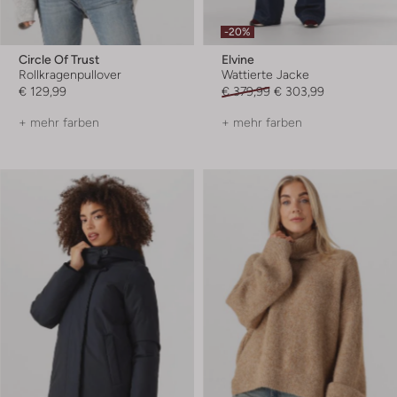
-20%
Circle Of Trust
Elvine
Rollkragenpullover
Wattierte Jacke
€ 129,99
€ 379,99
€ 303,99
+ mehr farben
+ mehr farben