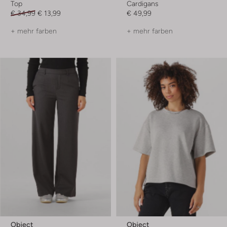
Top
Cardigans
€ 34,99
€ 13,99
€ 49,99
+ mehr farben
+ mehr farben
Object
Object