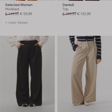
Selected Women
Dante6
Minikleid
Top
€ 149,95
€ 59,99
€ 189,99
€ 132,99
+ mehr farben