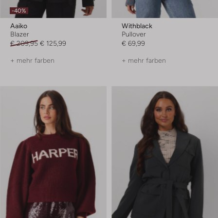
-40%
Aaiko
Withblack
Blazer
Pullover
€ 209,95
€ 125,99
€ 69,99
+ mehr farben
+ mehr farben