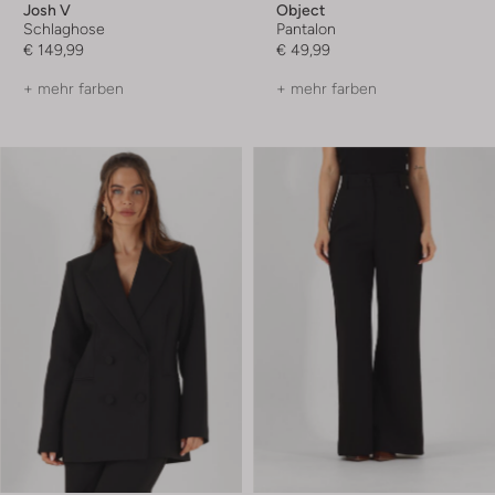
Josh V
Object
Schlaghose
Pantalon
€ 149,99
€ 49,99
+ mehr farben
+ mehr farben