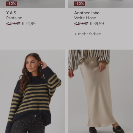
-30%
-60%
Y.a.s.
Another Label
Pantalon
Weite Hose
€ 59,99
€ 41,99
€ 99,95
€ 39,99
+ mehr farben