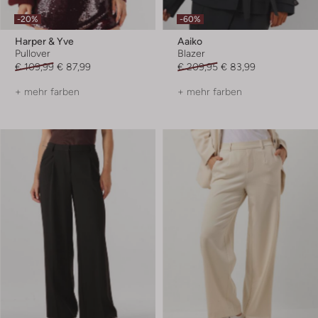
-20%
-60%
Harper & Yve
Aaiko
Pullover
Blazer
€ 109,99
€ 87,99
€ 209,95
€ 83,99
+ mehr farben
+ mehr farben