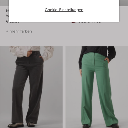
-60%
Cookie-Einstellungen
Msch Copenhagen
Circle Of Trust
Weite Hose
Wide jeans
€ 69,99
€ 119,99
€ 47,99
+ mehr farben