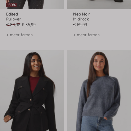
-60%
Edited
Neo Noir
Pullover
Midirock
€ 89,95
€ 35,99
€ 69,99
+ mehr farben
+ mehr farben