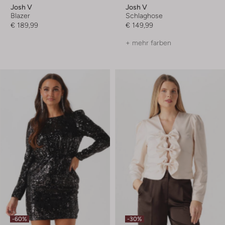
Josh V
Josh V
Blazer
Schlaghose
€ 189,99
€ 149,99
+ mehr farben
-60%
-30%