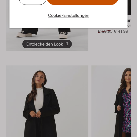
-40%
Cookie-Einstellungen
My Essential Wardr
Rollkragenpullover
€ 69,95
€ 41,99
Entdecke den Look