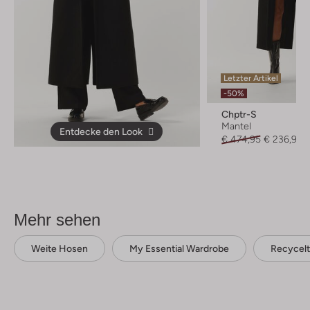
Letzter Artikel
-50%
Chptr-S
Mantel
Entdecke den Look
€ 474,95
€ 236,99
Mehr sehen
Weite Hosen
My Essential Wardrobe
Recycelt