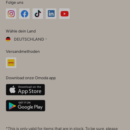
Folge uns
Omoda
Omoda
Omoda
Omoda
Omoda
Wähle dein Land
Instagram
Facebook
TikTok
LinkedIn
YouTube
DEUTSCHLAND
Wähle
Versandmethoden
dein
Schließ
Land
Nederland
België
(Nederlands)
Download onze Omoda app
Belgique
(Français)
Deutschland
*This is only valid for items that are in stock. To be sure, please