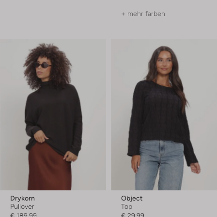
+ mehr farben
Drykorn
Object
Pullover
Top
€ 189,99
€ 29,99