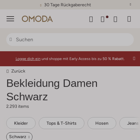
30 Tage Rückgaberecht
Menü
Logge dich ein
und shoppe mit Early Access bis zu
50 % Rabatt.
Zurück
Bekleidung Damen
Schwarz
2.293 items
Kleider
Tops & T-Shirts
Hosen
Jeans
Schwarz