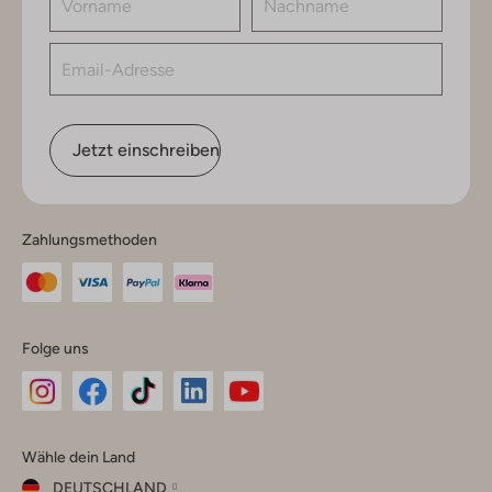
Jetzt einschreiben
Zahlungsmethoden
Folge uns
Omoda
Omoda
Omoda
Omoda
Omoda
Wähle dein Land
Instagram
Facebook
TikTok
LinkedIn
YouTube
DEUTSCHLAND