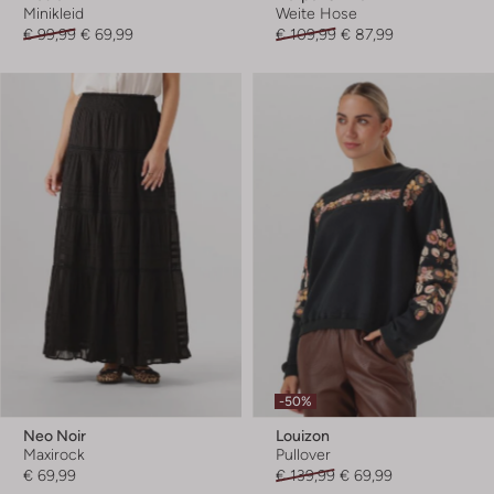
Minikleid
Weite Hose
€ 99,99
€ 69,99
€ 109,99
€ 87,99
-50%
Neo Noir
Louizon
Maxirock
Pullover
€ 69,99
€ 139,99
€ 69,99