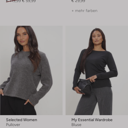
€ 119,99
€ 59,99
€ 29,99
+ mehr farben
Selected Women
My Essential Wardrobe
Pullover
Bluse