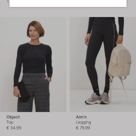
+ mehr farben
Object
Aim'n
Top
Legging
€ 34,99
€ 79,99