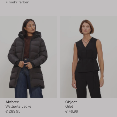
+ mehr farben
Airforce
Object
Wattierte Jacke
Gilet
€ 289,95
€ 49,99