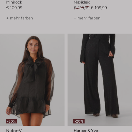
Minirock
Maxikleid
€ 109,99
€ 219,99
€ 109,99
+ mehr farben
+ mehr farben
-30%
-20%
Notre-V
Harper & Yve