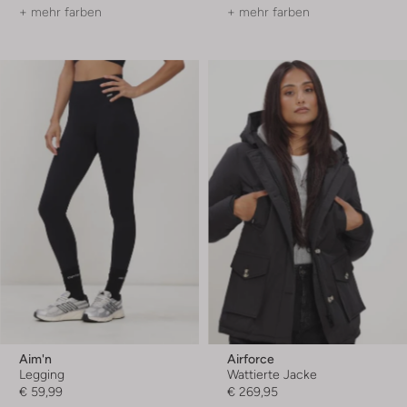
+ mehr farben
+ mehr farben
Aim'n
Airforce
Legging
Wattierte Jacke
€ 59,99
€ 269,95