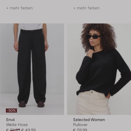
+ mehr farben
+ mehr farben
-50%
Envii
Selected Women
Weite Hose
Pullover
€ 99,99
€ 49,99
€ 59,99