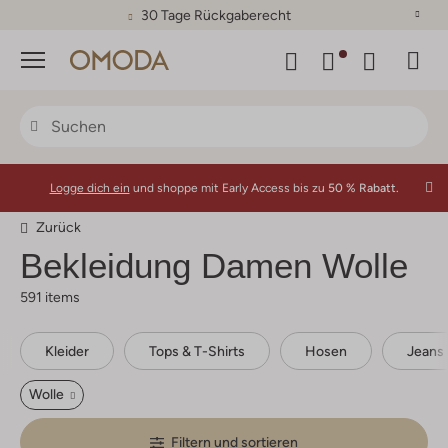
30 Tage Rückgaberecht
Menü
Logge dich ein
und shoppe mit Early Access bis zu
50 % Rabatt.
Zurück
Bekleidung Damen Wolle
591 items
Kleider
Tops & T-Shirts
Hosen
Jeans
Wolle
Filtern und sortieren