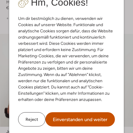
Hm, Cookies!
Minirock
Cardigans
€ 49,99
€ 69,99
+ mehr farben
+ mehr farben
Um dir bestmöglich zu dienen, verwenden wir
Cookies auf unserer Website. Funktionale und
analytische Cookies sorgen dafür, dass die Website
ordnungsgemäß funktioniert und kontinuierlich
verbessert wird. Diese Cookies werden immer
platziert und erfordern keine Zustimmung. Für
Marketing-Cookies, die wir verwenden, um deine
Präferenzen zu verfolgen und dir personalisierte
Angebote zu zeigen, bitten wir um deine
Zustimmung. Wenn du auf "Ablehnen" klickst,
werden nur die funktionalen und analytischen
Cookies platziert. Du kannst auch auf "Cookie-
Einstellungen" klicken, um mehr Informationen zu
erhalten oder deine Präferenzen anzupassen.
Einverstanden und weiter
Reject
Josh V
Selected Women