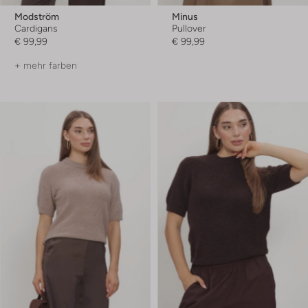
Modström
Minus
Cardigans
Pullover
€ 99,99
€ 99,99
+ mehr farben