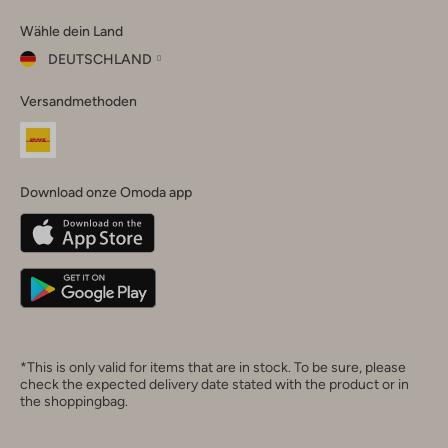
Omoda
Omoda
Omoda
Omoda
Omoda
Wähle dein Land
Instagram
Facebook
TikTok
LinkedIn
YouTube
DEUTSCHLAND
Wähle
Versandmethoden
dein
Schließ
Land
Nederland
België
(Nederlands)
Download onze Omoda app
Belgique
(Français)
Deutschland
*This is only valid for items that are in stock. To be sure, please
check the expected delivery date stated with the product or in
the shoppingbag.