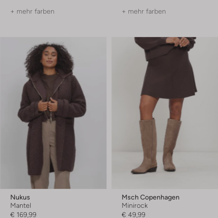
+ mehr farben
+ mehr farben
Nukus
Msch Copenhagen
Mantel
Minirock
€ 169,99
€ 49,99