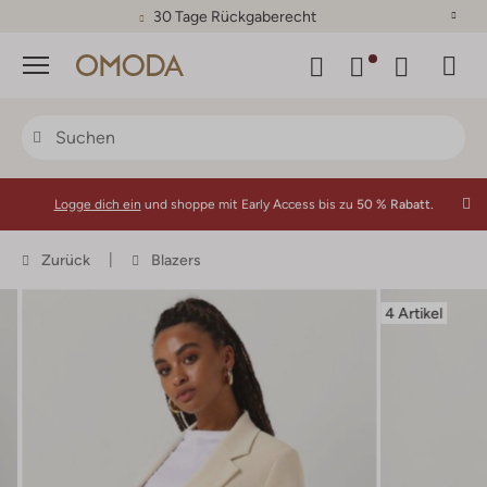
30 Tage Rückgaberecht
Menü
Logge dich ein
und shoppe mit Early Access bis zu
50 % Rabatt.
Zurück
Blazers
4 Artikel