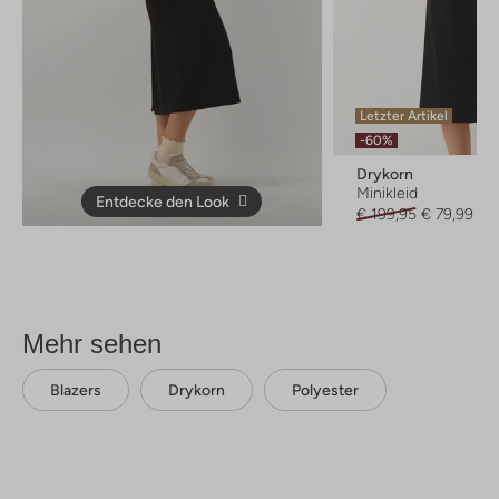
Letzter Artikel
-60%
Drykorn
Minikleid
Entdecke den Look
€ 199,95
€ 79,99
Mehr sehen
Blazers
Drykorn
Polyester