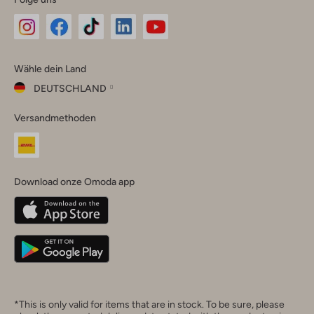
Omoda
Omoda
Omoda
Omoda
Omoda
Wähle dein Land
Instagram
Facebook
TikTok
LinkedIn
YouTube
DEUTSCHLAND
Wähle
Versandmethoden
dein
Schließ
Land
Nederland
België
(Nederlands)
Download onze Omoda app
Belgique
(Français)
Deutschland
*This is only valid for items that are in stock. To be sure, please