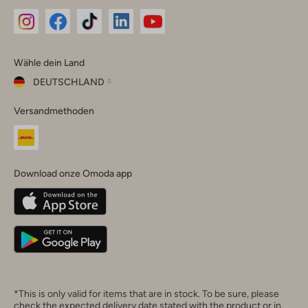
Omoda
Omoda
Omoda
Omoda
Omoda
Wähle dein Land
Instagram
Facebook
TikTok
LinkedIn
YouTube
DEUTSCHLAND
Wähle
Versandmethoden
dein
Schließ
Land
Nederland
België
(Nederlands)
Download onze Omoda app
Belgique
(Français)
Deutschland
*This is only valid for items that are in stock. To be sure, please
check the expected delivery date stated with the product or in