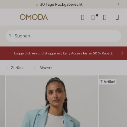
30 Tage Rückgaberecht
Menü
Logge dich ein
und shoppe mit Early Access bis zu
50 % Rabatt.
Zurück
Blazers
7 Artikel