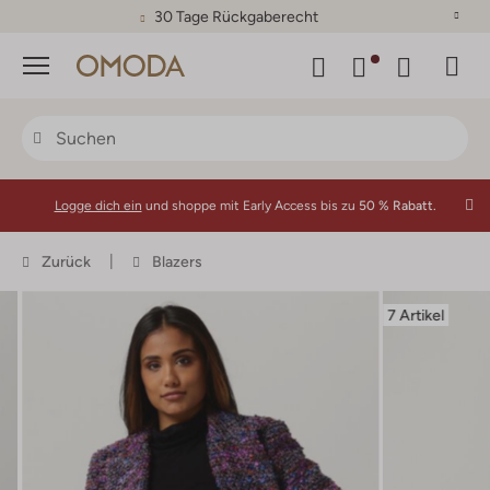
30 Tage Rückgaberecht
Menü
Logge dich ein
und shoppe mit Early Access bis zu
50 % Rabatt.
Zurück
Blazers
7 Artikel