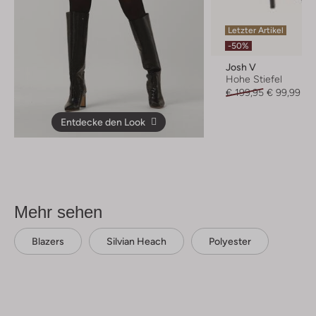
Letzter Artikel
-50%
Josh V
Hohe Stiefel
€ 199,95
€ 99,99
Entdecke den Look
Mehr sehen
Blazers
Silvian Heach
Polyester