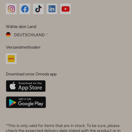
Omoda
Omoda
Omoda
Omoda
Omoda
Wähle dein Land
Instagram
Facebook
TikTok
LinkedIn
YouTube
DEUTSCHLAND
Wähle
Versandmethoden
dein
Schließ
Land
Nederland
België
(Nederlands)
Download onze Omoda app
Belgique
(Français)
Deutschland
*This is only valid for items that are in stock. To be sure, please
check the expected delivery date stated with the product or in