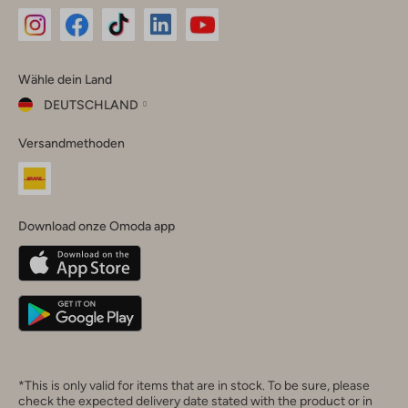
Omoda
Omoda
Omoda
Omoda
Omoda
Wähle dein Land
Instagram
Facebook
TikTok
LinkedIn
YouTube
DEUTSCHLAND
Wähle
Versandmethoden
dein
Schließ
Land
Nederland
België
(Nederlands)
Download onze Omoda app
Belgique
(Français)
Deutschland
*This is only valid for items that are in stock. To be sure, please
check the expected delivery date stated with the product or in