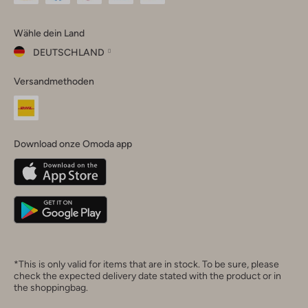
Omoda
Omoda
Omoda
Omoda
Omoda
Wähle dein Land
Instagram
Facebook
TikTok
LinkedIn
YouTube
DEUTSCHLAND
Wähle
Versandmethoden
dein
Schließ
Land
Nederland
België
(Nederlands)
Download onze Omoda app
Belgique
(Français)
Deutschland
*This is only valid for items that are in stock. To be sure, please
check the expected delivery date stated with the product or in
the shoppingbag.