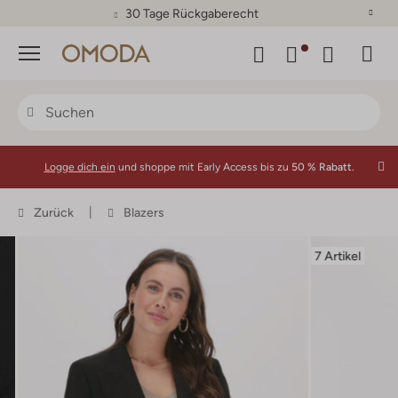
30 Tage Rückgaberecht
Menü
Logge dich ein
und shoppe mit Early Access bis zu
50 % Rabatt.
Zurück
Blazers
7 Artikel