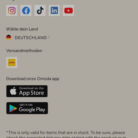
Omoda
Omoda
Omoda
Omoda
Omoda
Wähle dein Land
Instagram
Facebook
TikTok
LinkedIn
YouTube
DEUTSCHLAND
Wähle
Versandmethoden
dein
Schließ
Land
Nederland
België
(Nederlands)
Download onze Omoda app
Belgique
(Français)
Deutschland
*This is only valid for items that are in stock. To be sure, please
check the expected delivery date stated with the product or in