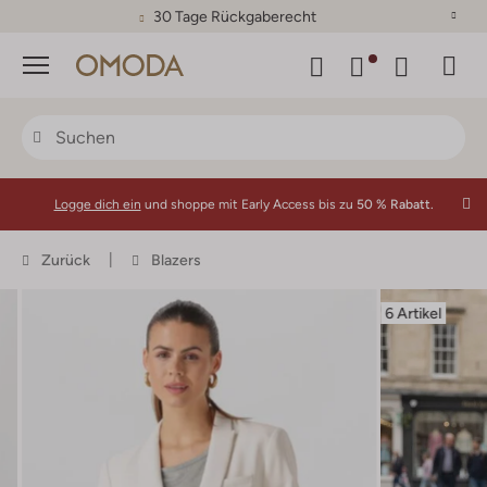
30 Tage Rückgaberecht
Menü
Logge dich ein
und shoppe mit Early Access bis zu
50 % Rabatt.
Zurück
Blazers
6 Artikel