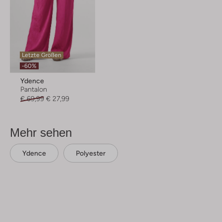
Letzte Größen
-60%
Ydence
Pantalon
€ 69,99
€ 27,99
Mehr sehen
Ydence
Polyester