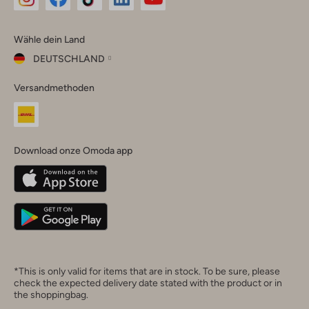
Omoda
Omoda
Omoda
Omoda
Omoda
Wähle dein Land
Instagram
Facebook
TikTok
LinkedIn
YouTube
DEUTSCHLAND
Wähle
Versandmethoden
dein
Schließ
Land
Nederland
België
(Nederlands)
Download onze Omoda app
Belgique
(Français)
Deutschland
*This is only valid for items that are in stock. To be sure, please
check the expected delivery date stated with the product or in
the shoppingbag.