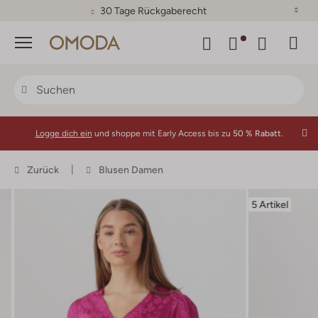
30 Tage Rückgaberecht
Menü
Logge dich ein
und shoppe mit Early Access bis zu
50 % Rabatt.
Zurück
Blusen Damen
5 Artikel