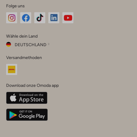
Folge uns
Omoda
Omoda
Omoda
Omoda
Omoda
Wähle dein Land
Instagram
Facebook
TikTok
LinkedIn
YouTube
DEUTSCHLAND
Wähle
Versandmethoden
dein
Schließ
Land
Nederland
België
(Nederlands)
Download onze Omoda app
Belgique
(Français)
Deutschland