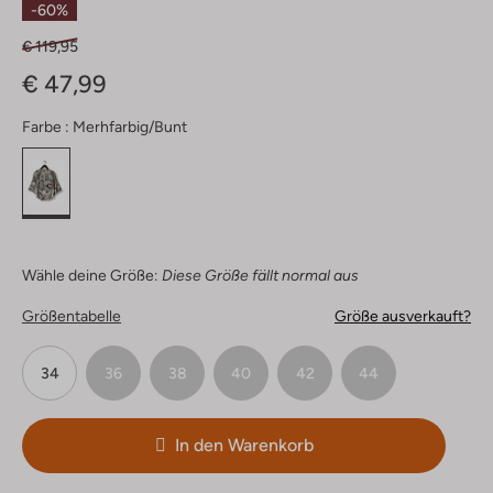
-60%
€ 119,95
€ 47,99
Farbe :
Merhfarbig/bunt
Wähle deine Größe:
Diese Größe fällt normal aus
Größentabelle
Größe ausverkauft?
34
36
38
40
42
44
In den Warenkorb