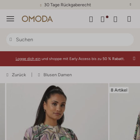
30 Tage Rückgaberecht
Menü
Logge dich ein
und shoppe mit Early Access bis zu
50 % Rabatt.
Zurück
Blusen Damen
8 Artikel