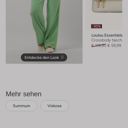
-50%
Loulou Essentiels
Crossbody taschen
€ 119,95
€ 59,99
Entdecke den Look
Mehr sehen
Summum
Viskose