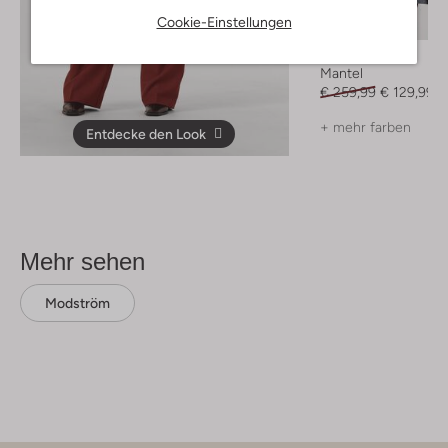
Cookie-Einstellungen
-50%
Modström
Mantel
€ 259,99
€ 129,99
+ mehr farben
Entdecke den Look
Mehr sehen
Modström