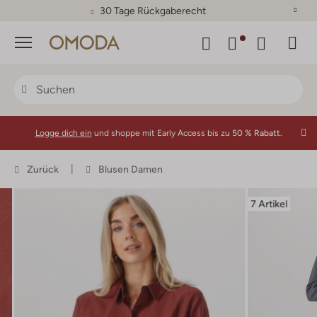
30 Tage Rückgaberecht
Menü
Logge dich ein
und shoppe mit Early Access bis zu
50 % Rabatt.
Zurück
Blusen Damen
7 Artikel