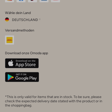
Omoda
Omoda
Omoda
Omoda
Omoda
Wähle dein Land
Instagram
Facebook
TikTok
LinkedIn
YouTube
DEUTSCHLAND
Wähle
Versandmethoden
dein
Schließ
Land
Nederland
België
(Nederlands)
Download onze Omoda app
Belgique
(Français)
Deutschland
*This is only valid for items that are in stock. To be sure, please
check the expected delivery date stated with the product or in
the shoppingbag.