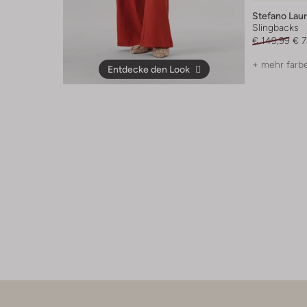
Stefano Lau
Slingbacks
€ 149,99
€ 7
+ mehr farb
Entdecke den Look