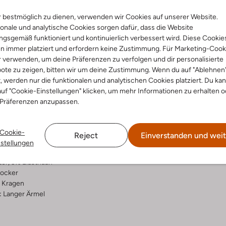
 bestmöglich zu dienen, verwenden wir Cookies auf unserer Website.
Lieferung & Rückgabe
onale und analytische Cookies sorgen dafür, dass die Website
gsgemäß funktioniert und kontinuierlich verbessert wird. Diese Cookie
n immer platziert und erfordern keine Zustimmung. Für Marketing-Cook
r verwenden, um deine Präferenzen zu verfolgen und dir personalisierte
ensetzung &
Waschanleitung
ote zu zeigen, bitten wir um deine Zustimmung. Wenn du auf "Ablehnen
t, werden nur die funktionalen und analytischen Cookies platziert. Du ka
rm
uf "Cookie-Einstellungen" klicken, um mehr Informationen zu erhalten o
bei 30 Grad normal Schon
 Präferenzen anzupassen.
Max. 110 °C
rade
Nicht in den Trockner
Ord Sets
Cookie-
Reject
Einverstanden und weit
lyester
Nicht chemisch Reinigen
nstellungen
ercentages:
Nicht Bleichen
er, 3% Elasthaan
ocker
Kragen
:
Langer Ärmel