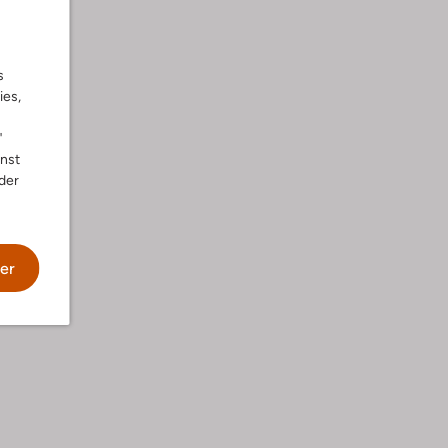
s
ies,
"
nnst
der
wäsche
er