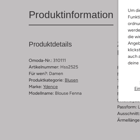
Um dir
Produktinformation
Funkti
ordnun
werde
die wi
Produktdetails
Zusamm
Angeb
klicks
Passfo
auch a
Omoda-Nr.:
310111
deine
Artikelnummer:
Hss2525
Farbe :
Rot
Für wen?:
Damen
Muster:
Ge
Produktkategorie:
Blusen
Trends:
Co-
Marke:
Ydence
Material:
Po
Ei
Modellname:
Blouse Fenna
Materiaalp
97% Polyest
Passform:
L
Ausschnitt:
Ärmellänge