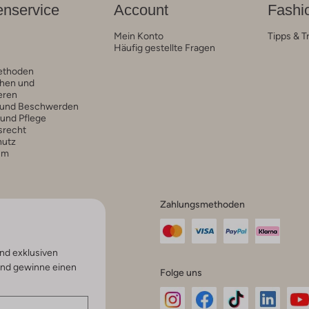
nservice
Account
Fashi
Mein Konto
Tipps & T
Häufig gestellte Fragen
ethoden
hen und
eren
 und Beschwerden
 und Pflege
srecht
hutz
um
Zahlungsmethoden
nd exklusiven
und gewinne einen
Folge uns