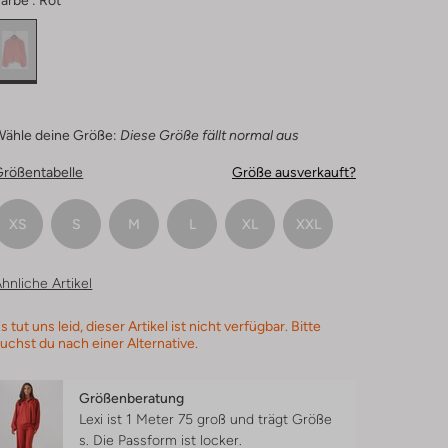
arbe :
Rot
Wähle deine Größe:
Diese Größe fällt normal aus
Größentabelle
Größe ausverkauft?
XS
S
M
L
XL
XXL
hnliche Artikel
s tut uns leid, dieser Artikel ist nicht verfügbar. Bitte
uchst du nach einer Alternative.
Größenberatung
Lexi ist 1 Meter 75 groß und trägt Größe
s.
Die Passform ist
locker
.