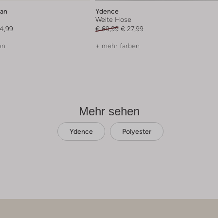
ran
Ydence
Weite Hose
4,99
€ 69,99
€ 27,99
en
+ mehr farben
Mehr sehen
Ydence
Polyester