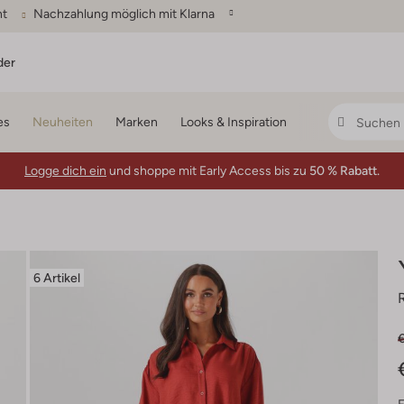
ht
Nachzahlung möglich mit Klarna
der
es
Neuheiten
Marken
Looks & Inspiration
Logge dich ein
und shoppe mit Early Access bis zu
50 % Rabatt.
6 Artikel