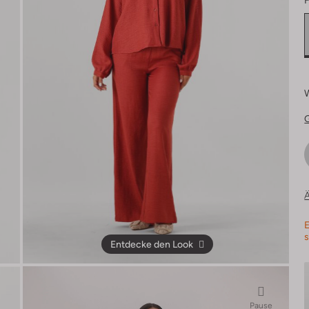
F
Ä
E
s
Entdecke den Look
Pause