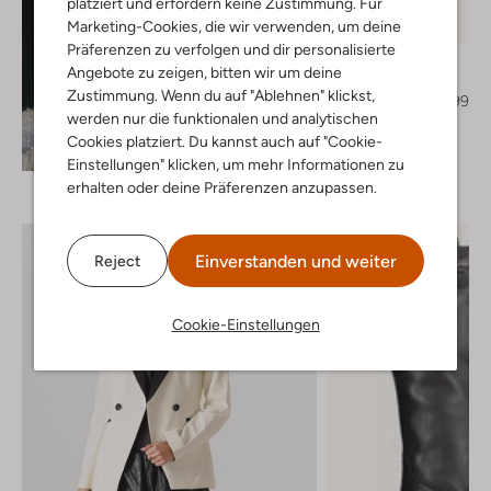
platziert und erfordern keine Zustimmung. Für
Letzter Artikel
Marketing-Cookies, die wir verwenden, um deine
-50%
Präferenzen zu verfolgen und dir personalisierte
Bibi Lou
Angebote zu zeigen, bitten wir um deine
Slingbacks
Zustimmung. Wenn du auf "Ablehnen" klickst,
€ 169,99
€ 84,99
werden nur die funktionalen und analytischen
Cookies platziert. Du kannst auch auf "Cookie-
Entdecke den Look
Einstellungen" klicken, um mehr Informationen zu
erhalten oder deine Präferenzen anzupassen.
Einverstanden und weiter
Reject
Cookie-Einstellungen