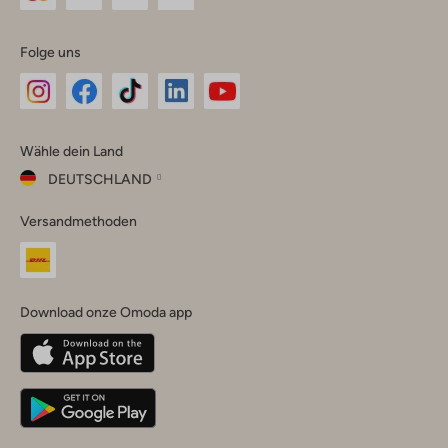
Folge uns
Omoda
Omoda
Omoda
Omoda
Omoda
Wähle dein Land
Instagram
Facebook
TikTok
LinkedIn
YouTube
DEUTSCHLAND
Wähle
Versandmethoden
dein
Schließ
Land
Nederland
België
(Nederlands)
Download onze Omoda app
Belgique
(Français)
Deutschland