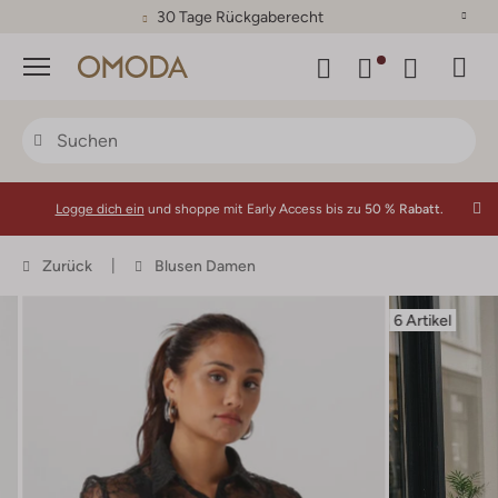
30 Tage Rückgaberecht
Menü
Logge dich ein
und shoppe mit Early Access bis zu
50 % Rabatt.
Zurück
Blusen Damen
6 Artikel