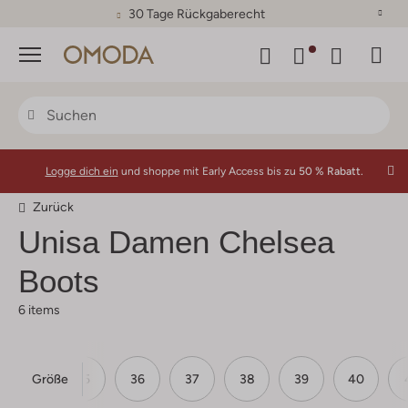
30 Tage Rückgaberecht
Menü
Logge dich ein
und shoppe mit Early Access bis zu
50 % Rabatt.
Zurück
Unisa Damen Chelsea
Boots
6 items
Größe
35
36
37
38
39
40