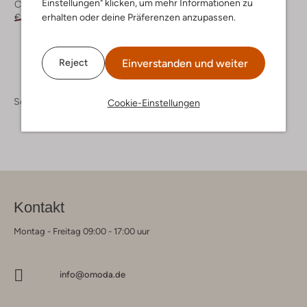
Einstellungen" klicken, um mehr Informationen zu
Chelsea Boots
Chelsea Boots
erhalten oder deine Präferenzen anzupassen.
€ 139,95
€ 69,99
€ 89,95
€ 44,99
Einverstanden und weiter
Reject
Schuhe
Boots
Boots Damen
Cookie-Einstellungen
Kontakt
Montag - Freitag 09:00 - 17:00 uur
info@omoda.de