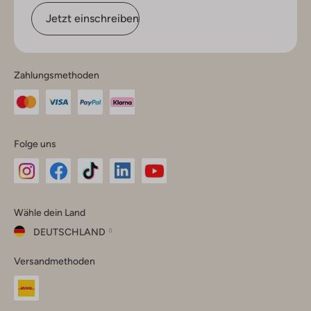
Jetzt einschreiben
Zahlungsmethoden
Folge uns
Omoda
Omoda
Omoda
Omoda
Omoda
Wähle dein Land
Instagram
Facebook
TikTok
LinkedIn
YouTube
DEUTSCHLAND
Wähle
Versandmethoden
dein
Schließ
Land
Nederland