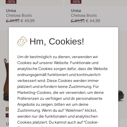
-50%
-50%
Unisa
Unisa
Chelsea Boots
Chelsea Boots
€ 99,95
€ 49,99
€ 89,95
€ 44,99
Hm, Cookies!
Um dir bestmöglich zu dienen, verwenden wir
Cookies auf unserer Website. Funktionale und
analytische Cookies sorgen dafür, dass die Website
ordnungsgemäß funktioniert und kontinuierlich
verbessert wird. Diese Cookies werden immer
platziert und erfordern keine Zustimmung. Für
Marketing-Cookies, die wir verwenden, um deine
Präferenzen zu verfolgen und dir personalisierte
Angebote zu zeigen, bitten wir um deine
Letzter Artikel
Letzter Artikel
Zustimmung. Wenn du auf "Ablehnen" klickst,
-50%
-50%
werden nur die funktionalen und analytischen
Cookies platziert. Du kannst auch auf "Cookie-
Unisa
Unisa