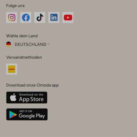
Folge uns
Omoda
Omoda
Omoda
Omoda
Omoda
Wähle dein Land
Instagram
Facebook
TikTok
LinkedIn
YouTube
DEUTSCHLAND
Wähle
Versandmethoden
dein
Schließ
Land
Nederland
België
(Nederlands)
Download onze Omoda app
Belgique
(Français)
Deutschland