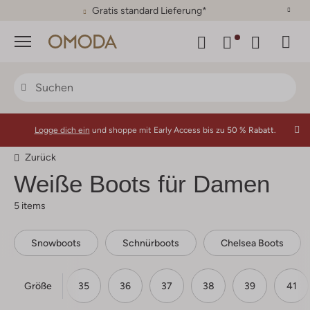
30 Tage Rückgaberecht
Menü
Logge dich ein
und shoppe mit Early Access bis zu
50 % Rabatt.
Zurück
Weiße Boots für Damen
5 items
Snowboots
Schnürboots
Chelsea Boots
Größe
35
36
37
38
39
41