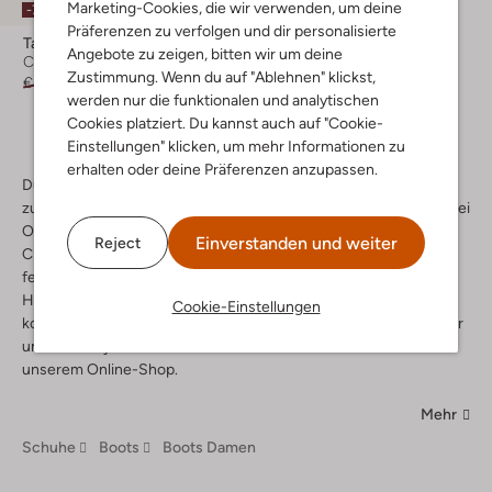
Marketing-Cookies, die wir verwenden, um deine
-70%
Präferenzen zu verfolgen und dir personalisierte
Tango
Angebote zu zeigen, bitten wir um deine
Chelsea Boots
Zustimmung. Wenn du auf "Ablehnen" klickst,
€ 99,95
€ 29,95
werden nur die funktionalen und analytischen
Cookies platziert. Du kannst auch auf "Cookie-
Einstellungen" klicken, um mehr Informationen zu
erhalten oder deine Präferenzen anzupassen.
Du liebst die neuesten Trends und willst immer up to date sein,
zum Beispiel mit weißen Boots? Dann solltest du dringend mal bei
Omoda vorbeischauen. Egal ob Ankle Boots, Schnürboots oder
Einverstanden und weiter
Reject
Chelsea Boots, die Trendfarbe weiß darf im Moment nirgendwo
fehlen. Mit Boots im angesagten weiß bist du der absolute
Hingucker. Du kannst sie perfekt zu allen deinen Outfits
Cookie-Einstellungen
kombinieren, denn weiße Boots für Damen gehen einfach immer
und werten jeden Look auf. Entdecke mehr als 200 Marken in
unserem Online-Shop.
Mehr
Schuhe
Boots
Boots Damen