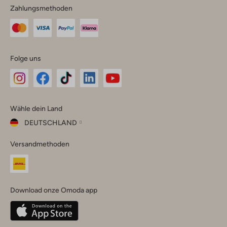
Zahlungsmethoden
Folge uns
Omoda
Omoda
Omoda
Omoda
Omoda
Wähle dein Land
Instagram
Facebook
TikTok
LinkedIn
YouTube
DEUTSCHLAND
Wähle
Versandmethoden
dein
Schließ
Land
Nederland
België
(Nederlands)
Download onze Omoda app
Belgique
(Français)
Deutschland