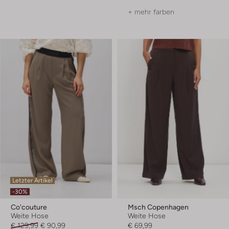
+ mehr farben
Letzter Artikel
-30%
Co'couture
Msch Copenhagen
Weite Hose
Weite Hose
€ 129,99
€ 90,99
€ 69,99