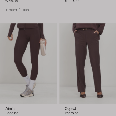
€ 49,99
€ 129,99
+ mehr farben
Aim'n
Object
Legging
Pantalon