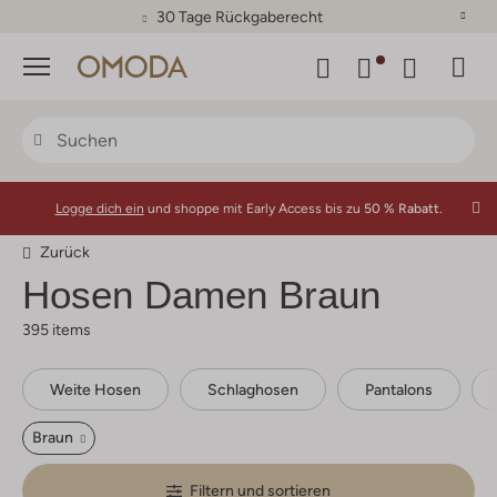
30 Tage Rückgaberecht
Menü
Logge dich ein
und shoppe mit Early Access bis zu
50 % Rabatt.
Zurück
Hosen Damen Braun
395 items
Weite Hosen
Schlaghosen
Pantalons
Braun
Filtern und sortieren